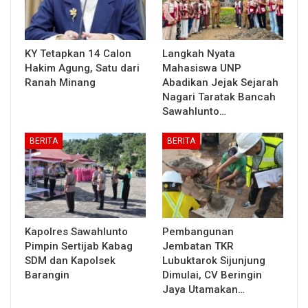
KY Tetapkan 14 Calon
Langkah Nyata
Hakim Agung, Satu dari
Mahasiswa UNP
Ranah Minang
Abadikan Jejak Sejarah
Nagari Taratak Bancah
Sawahlunto…
BERITA
BERITA
Kapolres Sawahlunto
Pembangunan
Pimpin Sertijab Kabag
Jembatan TKR
SDM dan Kapolsek
Lubuktarok Sijunjung
Barangin
Dimulai, CV Beringin
Jaya Utamakan…