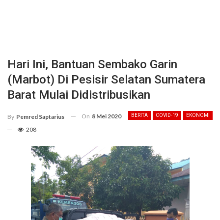
Hari Ini, Bantuan Sembako Garin
(Marbot) Di Pesisir Selatan Sumatera
Barat Mulai Didistribusikan
On
8 Mei 2020
BERITA
COVID-19
EKONOMI
By
Pemred Saptarius
208