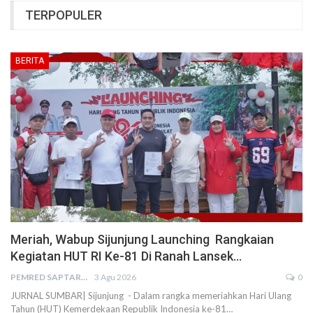
TERPOPULER
BERITA
Meriah, Wabup Sijunjung Launching Rangkaian
Kegiatan HUT RI Ke-81 Di Ranah Lansek…
PEMRED SAPTARIUS
3 Agu 2026
0
JURNAL SUMBAR| Sijunjung - Dalam rangka memeriahkan Hari Ulang
Tahun (HUT) Kemerdekaan Republik Indonesia ke-81…