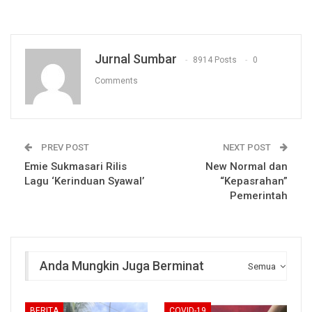
Jurnal Sumbar
8914 Posts
0
Comments
PREV POST
NEXT POST
Emie Sukmasari Rilis
New Normal dan
Lagu ‘Kerinduan Syawal’
“Kepasrahan”
Pemerintah
Anda Mungkin Juga Berminat
Semua
BERITA
COVID-19