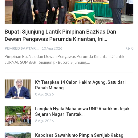
Bupati Sijunjung Lantik Pimpinan BazNas Dan
Dewan Pengawas Perumda Kinantan, Ini…
PEMRED SAPTARIUS
10 Agu 2026
0
Pimpinan BazNas dan Dewan Pengawas Perumda Kinantan Dilantik
JURNAL SUMBAR| Sijunjung - Bupati Sijunjung,…
KY Tetapkan 14 Calon Hakim Agung, Satu dari
Ranah Minang
8 Agu 2026
Langkah Nyata Mahasiswa UNP Abadikan Jejak
Sejarah Nagari Taratak…
8 Agu 2026
Kapolres Sawahlunto Pimpin Sertijab Kabag