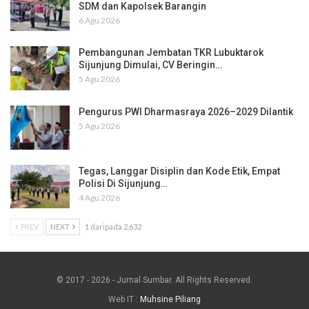
SDM dan Kapolsek Barangin
6 Agu 2026
Pembangunan Jembatan TKR Lubuktarok
Sijunjung Dimulai, CV Beringin…
5 Agu 2026
Pengurus PWI Dharmasraya 2026–2029 Dilantik
5 Agu 2026
Tegas, Langgar Disiplin dan Kode Etik, Empat
Polisi Di Sijunjung…
4 Agu 2026
PREV
NEXT
1 daripada 2,632
© 2017 - 2026 - Jurnal Sumbar. All Rights Reserved.
Web IT :
Muhsine Piliang