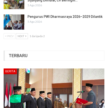
Sijunjung Dimulai, CV Beringin…
5 Agu 2026
Pengurus PWI Dharmasraya 2026–2029 Dilantik
5 Agu 2026
PREV
NEXT
1 daripada 2
TERBARU
BERITA