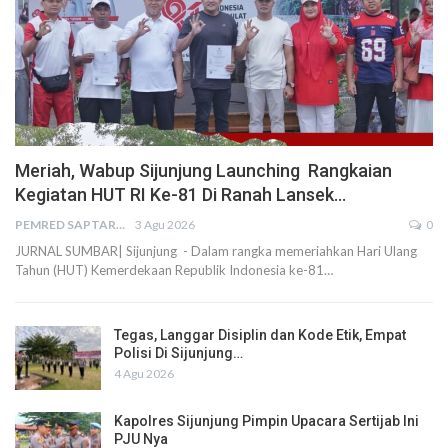
Meriah, Wabup Sijunjung Launching Rangkaian
Kegiatan HUT RI Ke-81 Di Ranah Lansek…
PEMRED SAPTARIUS
3 Agu 2026
0
JURNAL SUMBAR| Sijunjung - Dalam rangka memeriahkan Hari Ulang
Tahun (HUT) Kemerdekaan Republik Indonesia ke-81…
Tegas, Langgar Disiplin dan Kode Etik, Empat
Polisi Di Sijunjung…
4 Agu 2026
Kapolres Sijunjung Pimpin Upacara Sertijab Ini
PJU Nya