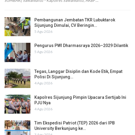
SUMBAR| Sawahlunto - Kapolres Sawahlunto, AKBP…
Pembangunan Jembatan TKR Lubuktarok
Sijunjung Dimulai, CV Beringin…
5 Agu 2026
Pengurus PWI Dharmasraya 2026–2029 Dilantik
5 Agu 2026
Tegas, Langgar Disiplin dan Kode Etik, Empat
Polisi Di Sijunjung…
4 Agu 2026
Kapolres Sijunjung Pimpin Upacara Sertijab Ini
PJU Nya
4 Agu 2026
Tim Ekspedisi Patriot (TEP) 2026 dari IPB
University Berkunjung ke…
3 Agu 2026