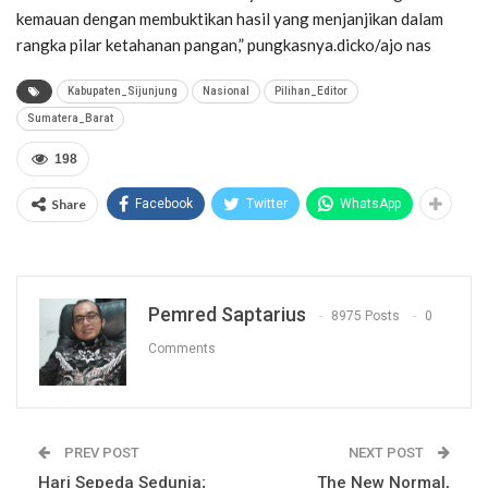
kemauan dengan membuktikan hasil yang menjanjikan dalam
rangka pilar ketahanan pangan,” pungkasnya.dicko/ajo nas
Kabupaten_Sijunjung
Nasional
Pilihan_Editor
Sumatera_Barat
198
Share
Facebook
Twitter
WhatsApp
Pemred Saptarius
8975 Posts
0
Comments
PREV POST
NEXT POST
Hari Sepeda Sedunia;
The New Normal,