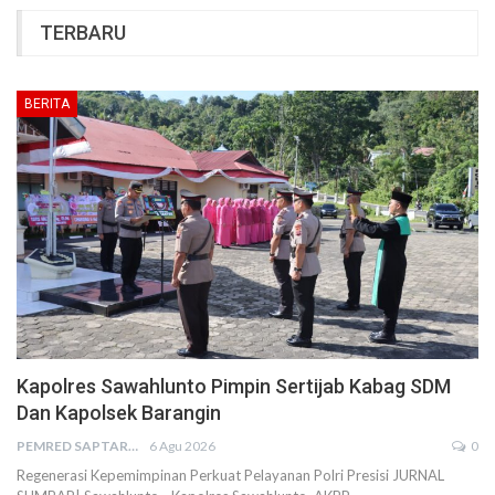
TERBARU
BERITA
Kapolres Sawahlunto Pimpin Sertijab Kabag SDM
Dan Kapolsek Barangin
PEMRED SAPTARIUS
6 Agu 2026
0
Regenerasi Kepemimpinan Perkuat Pelayanan Polri Presisi JURNAL