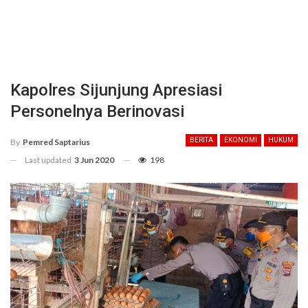
Kapolres Sijunjung Apresiasi
Personelnya Berinovasi
BERITA
EKONOMI
HUKUM
By
Pemred Saptarius
Last updated
3 Jun 2020
198