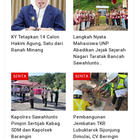
KY Tetapkan 14 Calon
Langkah Nyata
Hakim Agung, Satu dari
Mahasiswa UNP
Ranah Minang
Abadikan Jejak Sejarah
Nagari Taratak Bancah
Sawahlunto…
BERITA
BERITA
Kapolres Sawahlunto
Pembangunan
Pimpin Sertijab Kabag
Jembatan TKR
SDM dan Kapolsek
Lubuktarok Sijunjung
Barangin
Dimulai, CV Beringin