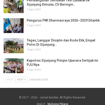
Pembangunan Jembatan TKR Lubuktarok
Sijunjung Dimulai, CV Beringin…
5 Agu 2026
Pengurus PWI Dharmasraya 2026–2029 Dilantik
5 Agu 2026
Tegas, Langgar Disiplin dan Kode Etik, Empat
Polisi Di Sijunjung…
4 Agu 2026
Kapolres Sijunjung Pimpin Upacara Sertijab Ini
PJU Nya
4 Agu 2026
PREV
NEXT
1 daripada 2,632
© 2017 - 2026 - Jurnal Sumbar. All Rights Reserved.
Web IT :
Muhsine Piliang