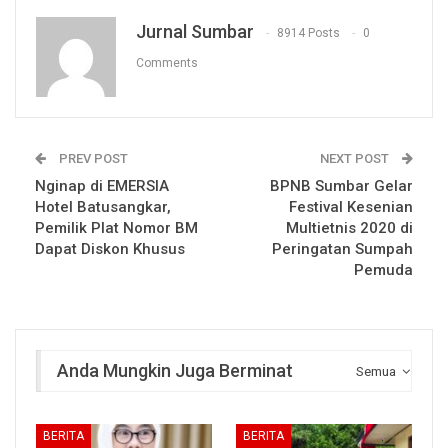
Jurnal Sumbar
8914 Posts
0
Comments
PREV POST
NEXT POST
Nginap di EMERSIA
BPNB Sumbar Gelar
Hotel Batusangkar,
Festival Kesenian
Pemilik Plat Nomor BM
Multietnis 2020 di
Dapat Diskon Khusus
Peringatan Sumpah
Pemuda
Anda Mungkin Juga Berminat
Semua
BERITA
BERITA