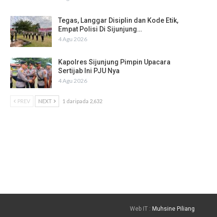
Tegas, Langgar Disiplin dan Kode Etik,
Empat Polisi Di Sijunjung…
4 Agu 2026
Kapolres Sijunjung Pimpin Upacara
Sertijab Ini PJU Nya
4 Agu 2026
PREV
NEXT
1 daripada 2,632
Web IT :
Muhsine Piliang