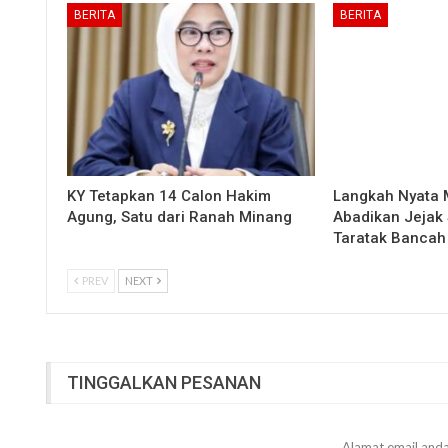
BERITA
BERITA
KY Tetapkan 14 Calon Hakim
Langkah Nyata
Agung, Satu dari Ranah Minang
Abadikan Jejak 
Taratak Bancah
PREV
NEXT
TINGGALKAN PESANAN
Alamat email anda