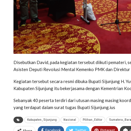
Disebutkan David, pada kegiatan tersebut diikuti pemateri, 
Asisten Deputi Revolusi Mental Kemenko PMK dan Direktur
Kegiatan tersebut secara resmi dibuka Bupati Sijunjung H. Y
Kabupaten Sijunjung itu bekerjasama dengan Kementrian K
Sebanyak 40 peserta terdiri dari utusan masing masing koor
yang terdapat dalam surat tugas Bupati Sijunjung.ius
Kabupaten_Sijunjung
Nasional
Pilihan_Editor
Sumatera_Bara
Share
Facebook
Twitter
Pinterest