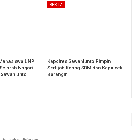
BERITA
 Mahasiswa UNP
Kapolres Sawahlunto Pimpin
Sejarah Nagari
Sertijab Kabag SDM dan Kapolsek
 Sawahlunto…
Barangin
 tidak akan disiarkan.