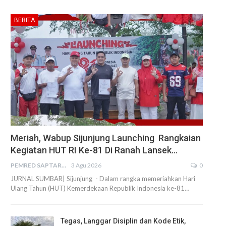
BERITA
Meriah, Wabup Sijunjung Launching Rangkaian
Kegiatan HUT RI Ke-81 Di Ranah Lansek…
PEMRED SAPTARIUS
3 Agu 2026
0
JURNAL SUMBAR| Sijunjung - Dalam rangka memeriahkan Hari
Ulang Tahun (HUT) Kemerdekaan Republik Indonesia ke-81…
Tegas, Langgar Disiplin dan Kode Etik,