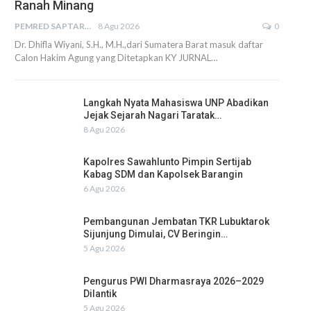
Ranah Minang
PEMRED SAPTARIUS
8 Agu 2026
0
Dr. Dhifla Wiyani, S.H., M.H.,dari Sumatera Barat masuk daftar
Calon Hakim Agung yang Ditetapkan KY JURNAL…
Langkah Nyata Mahasiswa UNP Abadikan
Jejak Sejarah Nagari Taratak…
8 Agu 2026
Kapolres Sawahlunto Pimpin Sertijab
Kabag SDM dan Kapolsek Barangin
6 Agu 2026
Pembangunan Jembatan TKR Lubuktarok
Sijunjung Dimulai, CV Beringin…
5 Agu 2026
Pengurus PWI Dharmasraya 2026–2029
Dilantik
5 Agu 2026