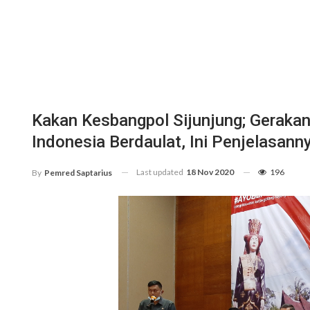
Kakan Kesbangpol Sijunjung; Geraka
Indonesia Berdaulat, Ini Penjelasann
Last updated
18 Nov 2020
196
By
Pemred Saptarius