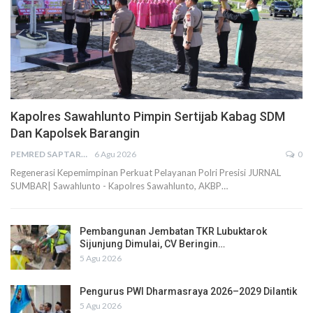
Kapolres Sawahlunto Pimpin Sertijab Kabag SDM
Dan Kapolsek Barangin
PEMRED SAPTARIUS
6 Agu 2026
0
Regenerasi Kepemimpinan Perkuat Pelayanan Polri Presisi JURNAL
SUMBAR| Sawahlunto - Kapolres Sawahlunto, AKBP…
Pembangunan Jembatan TKR Lubuktarok
Sijunjung Dimulai, CV Beringin…
5 Agu 2026
Pengurus PWI Dharmasraya 2026–2029 Dilantik
5 Agu 2026