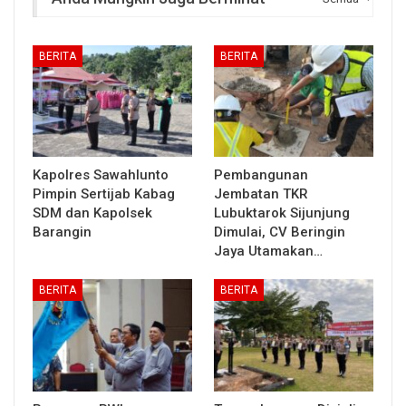
BERITA
BERITA
Kapolres Sawahlunto
Pembangunan
Pimpin Sertijab Kabag
Jembatan TKR
SDM dan Kapolsek
Lubuktarok Sijunjung
Barangin
Dimulai, CV Beringin
Jaya Utamakan…
BERITA
BERITA