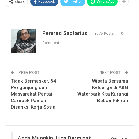
Share
Facebook
Twitter
WhatsApp
Pemred Saptarius
8975 Posts
0
Comments
PREV POST
NEXT POST
Tidak Bermasker, 54
Wisata Bersama
Pengunjung dan
Keluarga di ABG
Masyarakat Pantai
Waterpark Kita Kurangi
Carocok Painan
Beban Pikiran
Disanksi Kerja Sosial
Anda Mungkin Juga Berminat
Semua