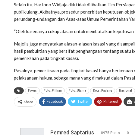
Selain itu, Hartono Widjaja dkk tidak dilibatkan Tim Persiap
publik ulang. Akibatnya, prosedur penerbitan keputusan obje
perundang-undangan dan Asas-asas Umum Pemerintahan Yan
“Oleh karenanya cukup alasan untuk membatalkan keputusan ob
Majelis juga menyatakan alasan-alasan kasasi yang disampai
hasil pembuktian yang bersifat penghargaan tentang suatu k
pemeriksaan pada tingkat kasasi.
Pasalnya, pemeriksaan pada tingkat kasasi hanya berkenaan 
pelaksanaan hukum, sebagaimana yang dimaksud dalam Pas
Fokus
Foto_Pilihan
Foto_Utama
Kota_Padang
Nasional
Share
Facebook
Twitter
Pinterest
Pemred Saptarius
8975 Posts
0