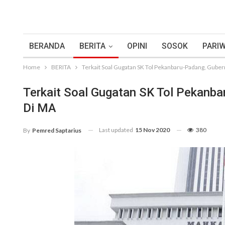
BERANDA
BERITA
OPINI
SOSOK
PARIW
Home
BERITA
Terkait Soal Gugatan SK Tol Pekanbaru-Padang, Gub
Terkait Soal Gugatan SK Tol Pekanb
Di MA
Last updated
15 Nov 2020
380
By
Pemred Saptarius