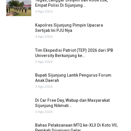
Tegas, Langgar Disiplin dan Kode Etik,
Empat Polisi Di Sijunjung…
4 Agu 2026
Kapolres Sijunjung Pimpin Upacara
Sertijab Ini PJU Nya
4 Agu 2026
Tim Ekspedisi Patriot (TEP) 2026 dari IPB
University Berkunjung ke…
3 Agu 2026
Bupati Sijunjung Lantik Pengurus Forum
Anak Daerah
3 Agu 2026
Di Car Free Day, Wabup dan Masyarakat
Sijunjung Nikmati…
3 Agu 2026
Bahas Pelaksanaan MTQ ke-XLII Di Koto VII,
Pemkab Sijunjung Gelar…