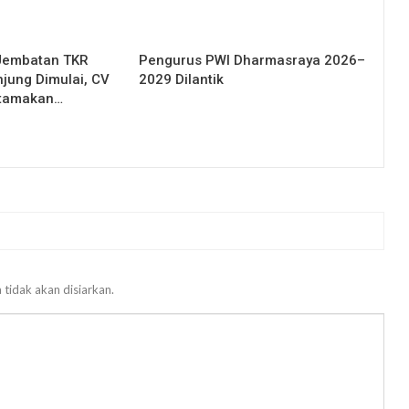
Jembatan TKR
Pengurus PWI Dharmasraya 2026–
njung Dimulai, CV
2029 Dilantik
Utamakan…
 tidak akan disiarkan.