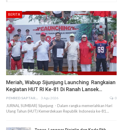
BERITA
Meriah, Wabup Sijunjung Launching Rangkaian
Kegiatan HUT RI Ke-81 Di Ranah Lansek…
PEMRED SAPTARIUS
3 Agu 2026
0
JURNAL SUMBAR| Sijunjung - Dalam rangka memeriahkan Hari
Ulang Tahun (HUT) Kemerdekaan Republik Indonesia ke-81…