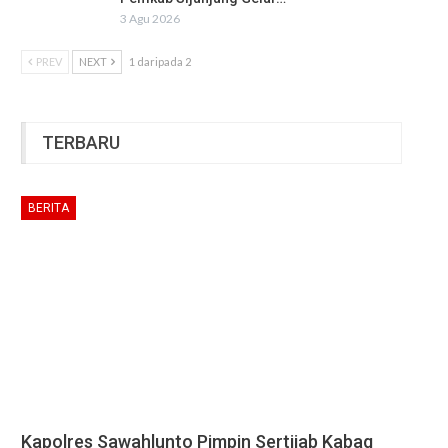
3 Agu 2026
PREV
NEXT
1 daripada 2
TERBARU
BERITA
Kapolres Sawahlunto Pimpin Sertijab Kabag