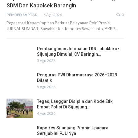
SDM Dan Kapolsek Barangin
PEMRED SAPTARIUS
6 Agu 2026
0
Regenerasi Kepemimpinan Perkuat Pelayanan Polri Presisi
JURNAL SUMBAR| Sawahlunto - Kapolres Sawahlunto, AKBP…
Pembangunan Jembatan TKR Lubuktarok
Sijunjung Dimulai, CV Beringin…
5 Agu 2026
Pengurus PWI Dharmasraya 2026–2029
Dilantik
5 Agu 2026
Tegas, Langgar Disiplin dan Kode Etik,
Empat Polisi Di Sijunjung…
4 Agu 2026
Kapolres Sijunjung Pimpin Upacara
Sertijab Ini PJU Nya