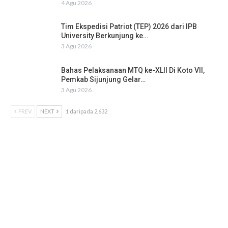
4 Agu 2026
Tim Ekspedisi Patriot (TEP) 2026 dari IPB
University Berkunjung ke…
3 Agu 2026
Bahas Pelaksanaan MTQ ke-XLII Di Koto VII,
Pemkab Sijunjung Gelar…
3 Agu 2026
PREV
NEXT
1 daripada 2,632