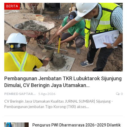
BERITA
Pembangunan Jembatan TKR Lubuktarok Sijunjung
Dimulai, CV Beringin Jaya Utamakan…
PEMRED SAPTARIUS
5 Agu 2026
0
CV Beringin Jaya Utamakan Kualitas JURNAL SUMBAR| Sijunjung -
Pembangunan jembatan Tigo Korong (TKR) akses…
Pengurus PWI Dharmasraya 2026–2029 Dilantik