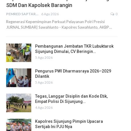
SDM Dan Kapolsek Barangin
PEMRED SAPTARIUS
6 Agu 2026
0
Regenerasi Kepemimpinan Perkuat Pelayanan Polri Presisi
JURNAL SUMBAR| Sawahlunto - Kapolres Sawahlunto, AKBP…
Pembangunan Jembatan TKR Lubuktarok
Sijunjung Dimulai, CV Beringin…
5 Agu 2026
Pengurus PWI Dharmasraya 2026–2029
Dilantik
5 Agu 2026
Tegas, Langgar Disiplin dan Kode Etik,
Empat Polisi Di Sijunjung…
4 Agu 2026
Kapolres Sijunjung Pimpin Upacara
Sertijab Ini PJU Nya