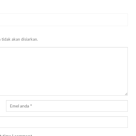
 tidak akan disiarkan.
xt time I comment.