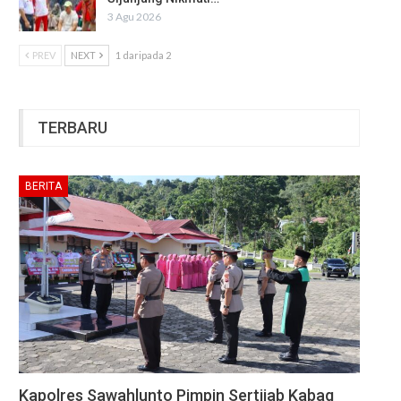
3 Agu 2026
PREV
NEXT
1 daripada 2
TERBARU
BERITA
Kapolres Sawahlunto Pimpin Sertijab Kabag