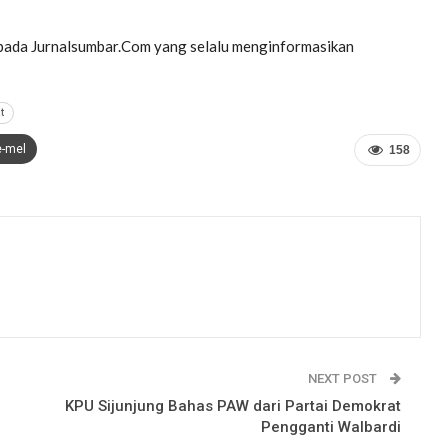
pada Jurnalsumbar.Com yang selalu menginformasikan
t
e-mel
158
NEXT POST
KPU Sijunjung Bahas PAW dari Partai Demokrat
Pengganti Walbardi