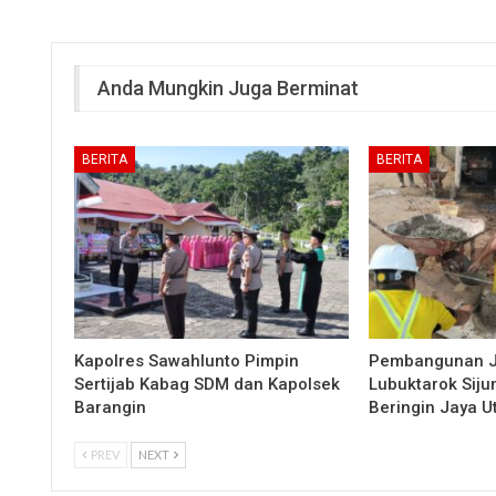
Anda Mungkin Juga Berminat
BERITA
BERITA
Kapolres Sawahlunto Pimpin
Pembangunan 
Sertijab Kabag SDM dan Kapolsek
Lubuktarok Siju
Barangin
Beringin Jaya 
PREV
NEXT