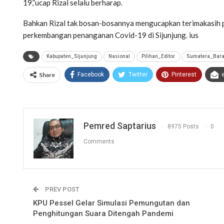
19,”ucap Rizal selalu berharap.
Bahkan Rizal tak bosan-bosannya mengucapkan terimakasih 
perkembangan penanganan Covid-19 di Sijunjung. ius
Kabupaten_Sijunjung
Nasional
Pilihan_Editor
Sumatera_Bara
Share
Facebook
Twitter
Pinterest
Pemred Saptarius
8975 Posts
0
Comments
PREV POST
KPU Pessel Gelar Simulasi Pemungutan dan
Penghitungan Suara Ditengah Pandemi