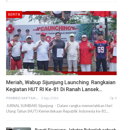
BERITA
Meriah, Wabup Sijunjung Launching Rangkaian
Kegiatan HUT RI Ke-81 Di Ranah Lansek…
PEMRED SAPTARIUS
3 Agu 2026
0
JURNAL SUMBAR| Sijunjung - Dalam rangka memeriahkan Hari
Ulang Tahun (HUT) Kemerdekaan Republik Indonesia ke-81…