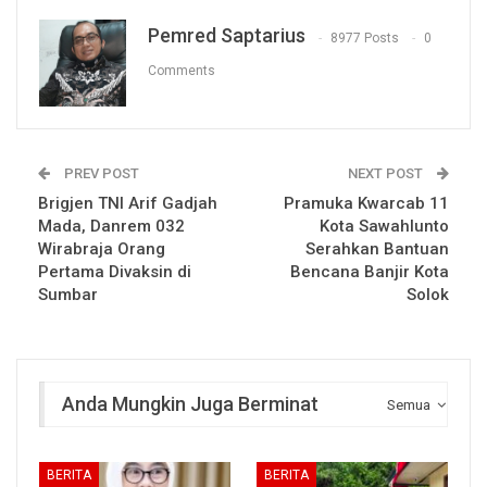
Pemred Saptarius
8977 Posts
0
Comments
PREV POST
NEXT POST
Brigjen TNI Arif Gadjah
Pramuka Kwarcab 11
Mada, Danrem 032
Kota Sawahlunto
Wirabraja Orang
Serahkan Bantuan
Pertama Divaksin di
Bencana Banjir Kota
Sumbar
Solok
Anda Mungkin Juga Berminat
Semua
BERITA
BERITA