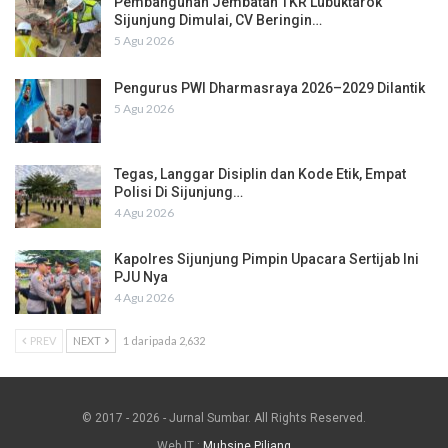
Pembangunan Jembatan TKR Lubuktarok
Sijunjung Dimulai, CV Beringin…
5 Agu 2026
Pengurus PWI Dharmasraya 2026–2029 Dilantik
5 Agu 2026
Tegas, Langgar Disiplin dan Kode Etik, Empat
Polisi Di Sijunjung…
4 Agu 2026
Kapolres Sijunjung Pimpin Upacara Sertijab Ini
PJU Nya
4 Agu 2026
PREV
NEXT
1 daripada 2,632
© 2017 - 2026 - Jurnal Sumbar. All Rights Reserved.
Web IT :
Muhsine Piliang