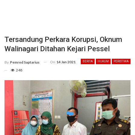
Tersandung Perkara Korupsi, Oknum
Walinagari Ditahan Kejari Pessel
On
14 Jan 2021
BERITA
HUKUM
PERISTIWA
By
Pemred Saptarius
248