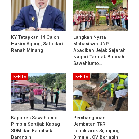
KY Tetapkan 14 Calon
Langkah Nyata
Hakim Agung, Satu dari
Mahasiswa UNP
Ranah Minang
Abadikan Jejak Sejarah
Nagari Taratak Bancah
Sawahlunto…
BERITA
BERITA
Kapolres Sawahlunto
Pembangunan
Pimpin Sertijab Kabag
Jembatan TKR
SDM dan Kapolsek
Lubuktarok Sijunjung
Barangin
Dimulai, CV Beringin