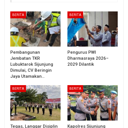
BERITA
BERITA
Pembangunan
Pengurus PWI
Jembatan TKR
Dharmasraya 2026–
Lubuktarok Sijunjung
2029 Dilantik
Dimulai, CV Beringin
Jaya Utamakan…
BERITA
BERITA
Tegas, Langgar Disiplin
Kapolres Sijunjung