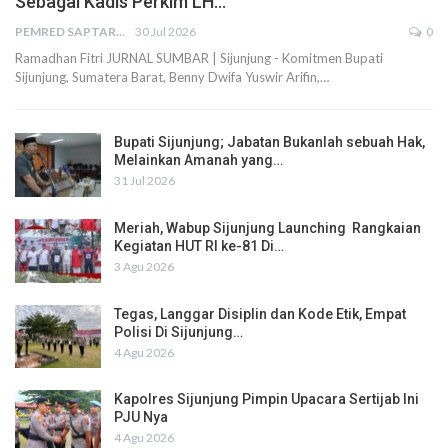
Sebagai Kadis Perkim LH…
PEMRED SAPTARIUS
30 Jul 2026
0
Ramadhan Fitri JURNAL SUMBAR | Sijunjung - Komitmen Bupati
Sijunjung, Sumatera Barat, Benny Dwifa Yuswir Arifin,…
Bupati Sijunjung; Jabatan Bukanlah sebuah Hak,
Melainkan Amanah yang…
31 Jul 2026
Meriah, Wabup Sijunjung Launching Rangkaian
Kegiatan HUT RI ke-81 Di…
3 Agu 2026
Tegas, Langgar Disiplin dan Kode Etik, Empat
Polisi Di Sijunjung…
4 Agu 2026
Kapolres Sijunjung Pimpin Upacara Sertijab Ini
PJU Nya
4 Agu 2026