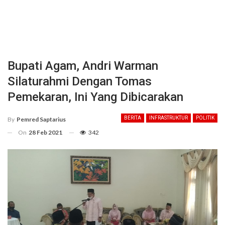
Bupati Agam, Andri Warman
Silaturahmi Dengan Tomas
Pemekaran, Ini Yang Dibicarakan
BERITA
INFRASTRUKTUR
POLITIK
By
Pemred Saptarius
On
28 Feb 2021
342