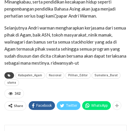
Minangkabau, serta pendidikan kecakapan hidup seperti
pengembangan pendidika Bahasa Asing akan juga menjadi
perhatian serius bagi kami,”papar Andri Warman.
Selanjutnya Andri warman mengharapkan kerjasama dari semua
pihak di Agam, baik ASN, tokoh masyarakat, ninik mamak,
walinagari dan bamus serta semua stackholder yang ada di
Agam termasuk pihak swasta sehingga semua program yang
sudah disusun dan dicita citakan bersama akan dapat terlaksana
sebagai mana mestinya. ridwansyah-ut
Kabupaten_Agam
Nasional
Pilihan_Editor
Sumatera_Barat
utama
342
Share
Facebook
Twitter
WhatsApp