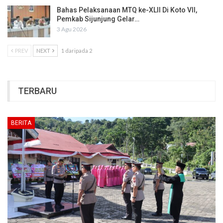
Bahas Pelaksanaan MTQ ke-XLII Di Koto VII,
Pemkab Sijunjung Gelar…
3 Agu 2026
PREV
NEXT
1 daripada 2
TERBARU
BERITA