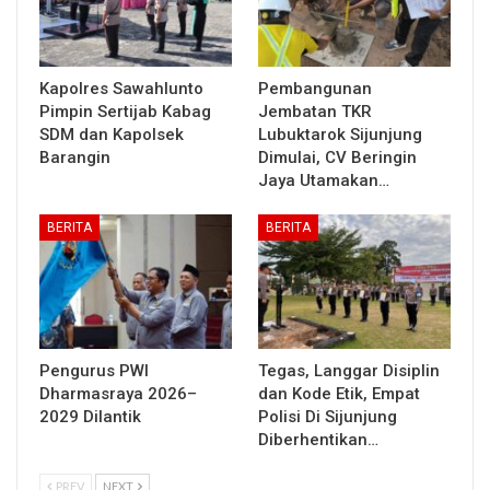
Kapolres Sawahlunto
Pembangunan
Pimpin Sertijab Kabag
Jembatan TKR
SDM dan Kapolsek
Lubuktarok Sijunjung
Barangin
Dimulai, CV Beringin
Jaya Utamakan…
BERITA
BERITA
Pengurus PWI
Tegas, Langgar Disiplin
Dharmasraya 2026–
dan Kode Etik, Empat
2029 Dilantik
Polisi Di Sijunjung
Diberhentikan…
PREV
NEXT