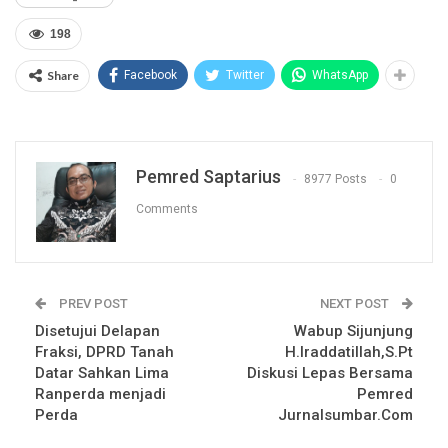
198
Share
Facebook
Twitter
WhatsApp
Pemred Saptarius
8977 Posts
0
Comments
PREV POST
NEXT POST
Disetujui Delapan
Wabup Sijunjung
Fraksi, DPRD Tanah
H.Iraddatillah,S.Pt
Datar Sahkan Lima
Diskusi Lepas Bersama
Ranperda menjadi
Pemred
Perda
Jurnalsumbar.Com