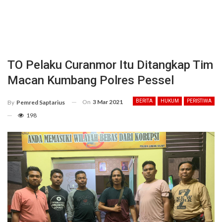
TO Pelaku Curanmor Itu Ditangkap Tim
Macan Kumbang Polres Pessel
On
3 Mar 2021
BERITA
HUKUM
PERISTIWA
By
Pemred Saptarius
198