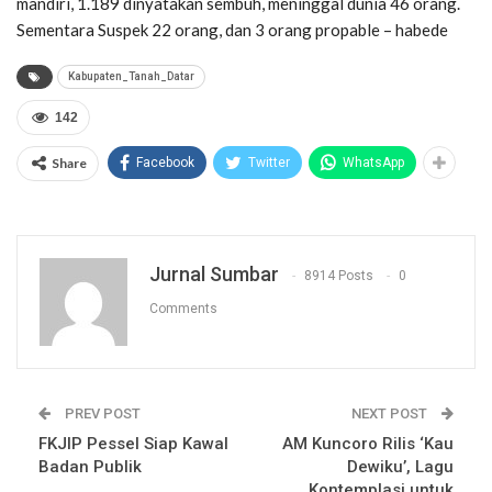
mandiri, 1.189 dinyatakan sembuh, meninggal dunia 46 orang.
Sementara Suspek 22 orang, dan 3 orang propable – habede
Kabupaten_Tanah_Datar
142
Share
Facebook
Twitter
WhatsApp
Jurnal Sumbar
8914 Posts
0
Comments
PREV POST
NEXT POST
FKJIP Pessel Siap Kawal
AM Kuncoro Rilis ‘Kau
Badan Publik
Dewiku’, Lagu
Kontemplasi untuk