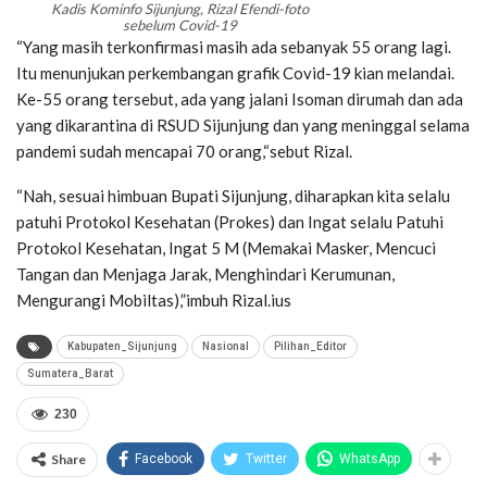
Kadis Kominfo Sijunjung, Rizal Efendi-foto
sebelum Covid-19
“Yang masih terkonfirmasi masih ada sebanyak 55 orang lagi.
Itu menunjukan perkembangan grafik Covid-19 kian melandai.
Ke-55 orang tersebut, ada yang jalani Isoman dirumah dan ada
yang dikarantina di RSUD Sijunjung dan yang meninggal selama
pandemi sudah mencapai 70 orang,“sebut Rizal.
“Nah, sesuai himbuan Bupati Sijunjung, diharapkan kita selalu
patuhi Protokol Kesehatan (Prokes) dan Ingat selalu Patuhi
Protokol Kesehatan, Ingat 5 M (Memakai Masker, Mencuci
Tangan dan Menjaga Jarak, Menghindari Kerumunan,
Mengurangi Mobiltas),”imbuh Rizal.ius
Kabupaten_Sijunjung
Nasional
Pilihan_Editor
Sumatera_Barat
230
Share
Facebook
Twitter
WhatsApp