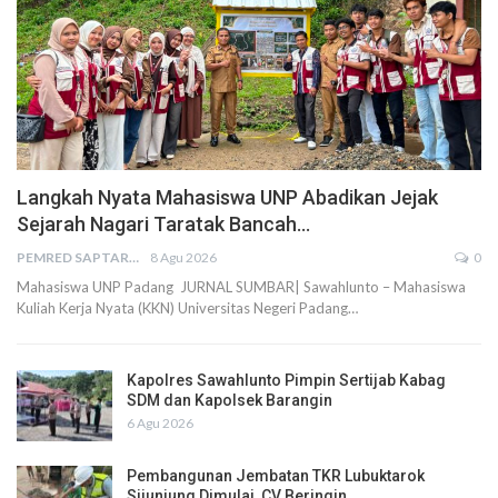
Langkah Nyata Mahasiswa UNP Abadikan Jejak
Sejarah Nagari Taratak Bancah…
PEMRED SAPTARIUS
8 Agu 2026
0
Mahasiswa UNP Padang JURNAL SUMBAR| Sawahlunto – Mahasiswa
Kuliah Kerja Nyata (KKN) Universitas Negeri Padang…
Kapolres Sawahlunto Pimpin Sertijab Kabag
SDM dan Kapolsek Barangin
6 Agu 2026
Pembangunan Jembatan TKR Lubuktarok
Sijunjung Dimulai, CV Beringin…