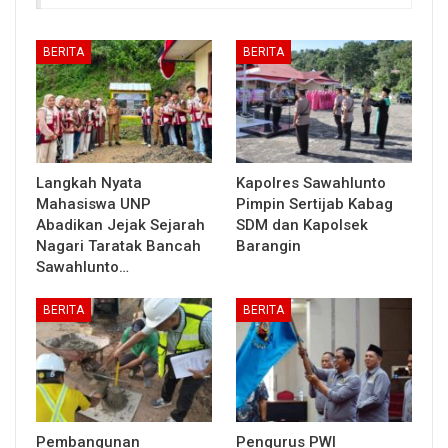
BERITA
BERITA
Langkah Nyata
Kapolres Sawahlunto
Mahasiswa UNP
Pimpin Sertijab Kabag
Abadikan Jejak Sejarah
SDM dan Kapolsek
Nagari Taratak Bancah
Barangin
Sawahlunto…
BERITA
BERITA
Pembangunan
Pengurus PWI