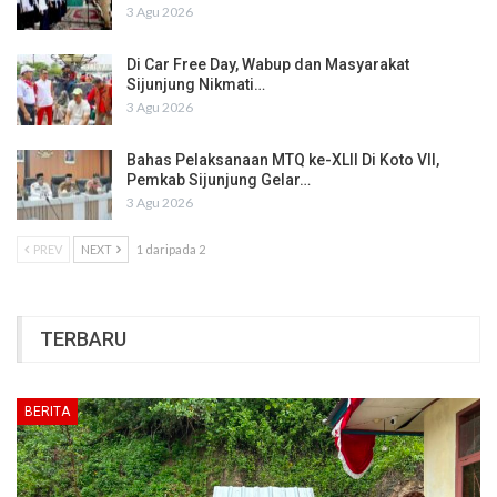
3 Agu 2026
Di Car Free Day, Wabup dan Masyarakat
Sijunjung Nikmati…
3 Agu 2026
Bahas Pelaksanaan MTQ ke-XLII Di Koto VII,
Pemkab Sijunjung Gelar…
3 Agu 2026
PREV
NEXT
1 daripada 2
TERBARU
BERITA