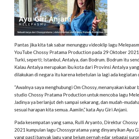
Pantas jika kita tak sabar menunggu videoklip lagu Melepasm
YouTube Chossy Pratama Production pada 29 Oktober 2021 na
Turki, seperti; Istanbul, Antalya, dan Bodrum. Bodrum itu sen
Kalau Antalya merupakan ibu kota dari Provinsi Antalya yang t
dilakukan di negara itu karena kebetulan ia lagi ada kegiatan
“Awalnya saya menghubungi Om Chossy, menanyakan kabar bel
studio Chossy Pratama Production untuk mencoba lagu Mele
Jadinya ya berlanjut deh sampai sekarang, dan mudah-mudahan
sesuai harapan kita semua. Aamiin,” kata Ayu Giri Anjani.
Pada kesempatan yang sama, Rulli Aryanto, Direktur Chossy
2021 kumpulan lagu Chossypratama yang dinyanyikan Ayu Giri 
yang pasti banyak lagu yang belum pernah edar sebagai surpr