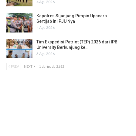
4 Agu 2026
Kapolres Sijunjung Pimpin Upacara
Sertijab Ini PJU Nya
4 Agu 2026
Tim Ekspedisi Patriot (TEP) 2026 dari IPB
University Berkunjung ke…
3 Agu 2026
PREV
NEXT
1 daripada 2,632