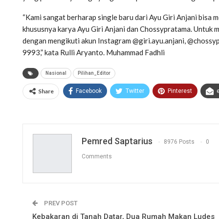
“Kami sangat berharap single baru dari Ayu Giri Anjani bisa m
khususnya karya Ayu Giri Anjani dan Chossypratama. Untuk men
dengan mengikuti akun Instagram @giri.ayu.anjani, @choss
9993,” kata Rulli Aryanto. Muhammad Fadhli
Nasional
Pilihan_Editor
Share
Facebook
Twitter
Pinterest
Pemred Saptarius
8976 Posts
0
Comments
PREV POST
Kebakaran di Tanah Datar, Dua Rumah Makan Ludes