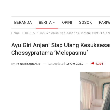
BERANDA
BERITA
OPINI
SOSOK
PARIW
Home
BERITA
Ayu Giri Anjani Siap Ulang Kesuksesan Lewat Rilis L
Ayu Giri Anjani Siap Ulang Kesuksesa
Chossypratama ‘Melepasmu’
Last updated
16 Okt 2021
4,354
By
Pemred Saptarius