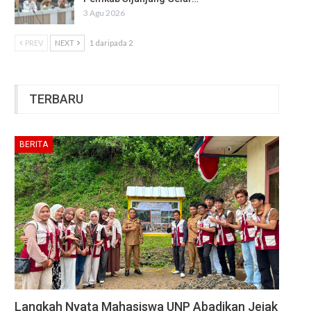
3 Agu 2026
PREV
NEXT
1 daripada 2
TERBARU
BERITA
Langkah Nyata Mahasiswa UNP Abadikan Jejak