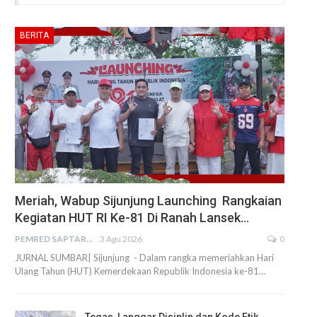
BERITA
Meriah, Wabup Sijunjung Launching Rangkaian
Kegiatan HUT RI Ke-81 Di Ranah Lansek…
PEMRED SAPTARIUS
3 Agu 2026
0
JURNAL SUMBAR| Sijunjung - Dalam rangka memeriahkan Hari
Ulang Tahun (HUT) Kemerdekaan Republik Indonesia ke-81…