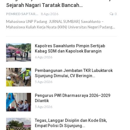
Sejarah Nagari Taratak Bancah…
PEMRED SAPTARIUS
8 Agu 2026
0
Mahasiswa UNP Padang JURNAL SUMBAR| Sawahlunto –
Mahasiswa Kuliah Kerja Nyata (KKN) Universitas Negeri Padang…
Kapolres Sawahlunto Pimpin Sertijab
Kabag SDM dan Kapolsek Barangin
6 Agu 2026
Pembangunan Jembatan TKR Lubuktarok
Sijunjung Dimulai, CV Beringin…
5 Agu 2026
Pengurus PWI Dharmasraya 2026–2029
Dilantik
5 Agu 2026
Tegas, Langgar Disiplin dan Kode Etik,
Empat Polisi Di Sijunjung…