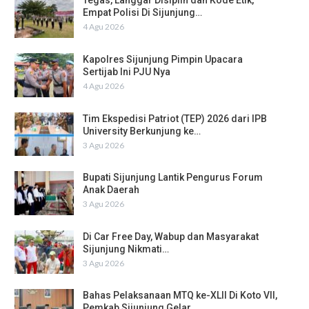
Tegas, Langgar Disiplin dan Kode Etik,
Empat Polisi Di Sijunjung…
4 Agu 2026
Kapolres Sijunjung Pimpin Upacara
Sertijab Ini PJU Nya
4 Agu 2026
Tim Ekspedisi Patriot (TEP) 2026 dari IPB
University Berkunjung ke…
3 Agu 2026
Bupati Sijunjung Lantik Pengurus Forum
Anak Daerah
3 Agu 2026
Di Car Free Day, Wabup dan Masyarakat
Sijunjung Nikmati…
3 Agu 2026
Bahas Pelaksanaan MTQ ke-XLII Di Koto VII,
Pemkab Sijunjung Gelar…