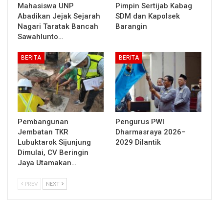
Mahasiswa UNP
Pimpin Sertijab Kabag
Abadikan Jejak Sejarah
SDM dan Kapolsek
Nagari Taratak Bancah
Barangin
Sawahlunto…
BERITA
BERITA
Pembangunan
Pengurus PWI
Jembatan TKR
Dharmasraya 2026–
Lubuktarok Sijunjung
2029 Dilantik
Dimulai, CV Beringin
Jaya Utamakan…
PREV
NEXT