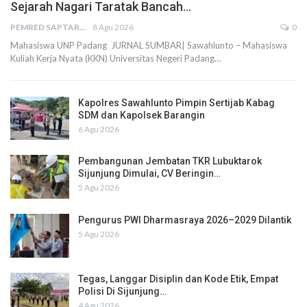
Sejarah Nagari Taratak Bancah…
PEMRED SAPTARIUS
8 Agu 2026
0
Mahasiswa UNP Padang JURNAL SUMBAR| Sawahlunto – Mahasiswa
Kuliah Kerja Nyata (KKN) Universitas Negeri Padang…
Kapolres Sawahlunto Pimpin Sertijab Kabag
SDM dan Kapolsek Barangin
6 Agu 2026
Pembangunan Jembatan TKR Lubuktarok
Sijunjung Dimulai, CV Beringin…
5 Agu 2026
Pengurus PWI Dharmasraya 2026–2029 Dilantik
5 Agu 2026
Tegas, Langgar Disiplin dan Kode Etik, Empat
Polisi Di Sijunjung…
4 Agu 2026