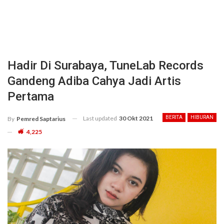
Hadir Di Surabaya, TuneLab Records
Gandeng Adiba Cahya Jadi Artis
Pertama
Last updated
30 Okt 2021
BERITA
HIBURAN
By
Pemred Saptarius
4,225