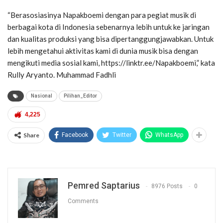
“Berasosiasinya Napakboemi dengan para pegiat musik di
berbagai kota di Indonesia sebenarnya lebih untuk ke jaringan
dan kualitas produksi yang bisa dipertanggungjawabkan. Untuk
lebih mengetahui aktivitas kami di dunia musik bisa dengan
mengikuti media sosial kami, https://linktr.ee/Napakboemi,” kata
Rully Aryanto. Muhammad Fadhli
Nasional
Pilihan_Editor
4,225
Share
Facebook
Twitter
WhatsApp
Pemred Saptarius
8976 Posts
0
Comments