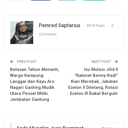
Pemred Saptarius
8978 Posts
0
Comments
PREV POST
NEXT POST
Belasan Tahun Menanti,
Isu Mutasi Jilid II
Warga Kampung
“Kabinet Benny-Radi”
Langgai dan Kayu Aro
Kian Merebak, Jabatan
Nagari Ganting Mudik
Eselon II Dilelang, Rotasi
Utara Pessel Miliki
Eselon III Bakal Bergulir
Jembatan Gantung