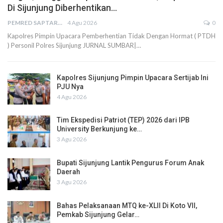
Di Sijunjung Diberhentikan…
PEMRED SAPTARIUS
4 Agu 2026
0
Kapolres Pimpin Upacara Pemberhentian Tidak Dengan Hormat ( PTDH
) Personil Polres Sijunjung JURNAL SUMBAR|…
Kapolres Sijunjung Pimpin Upacara Sertijab Ini
PJU Nya
4 Agu 2026
Tim Ekspedisi Patriot (TEP) 2026 dari IPB
University Berkunjung ke…
3 Agu 2026
Bupati Sijunjung Lantik Pengurus Forum Anak
Daerah
3 Agu 2026
Bahas Pelaksanaan MTQ ke-XLII Di Koto VII,
Pemkab Sijunjung Gelar…