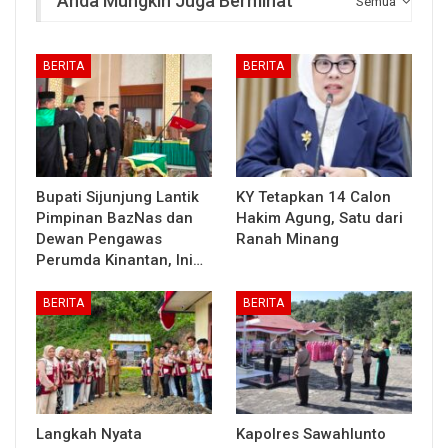
Anda Mungkin Juga Berminat
Semua
BERITA
BERITA
Bupati Sijunjung Lantik
KY Tetapkan 14 Calon
Pimpinan BazNas dan
Hakim Agung, Satu dari
Dewan Pengawas
Ranah Minang
Perumda Kinantan, Ini…
BERITA
BERITA
Langkah Nyata
Kapolres Sawahlunto