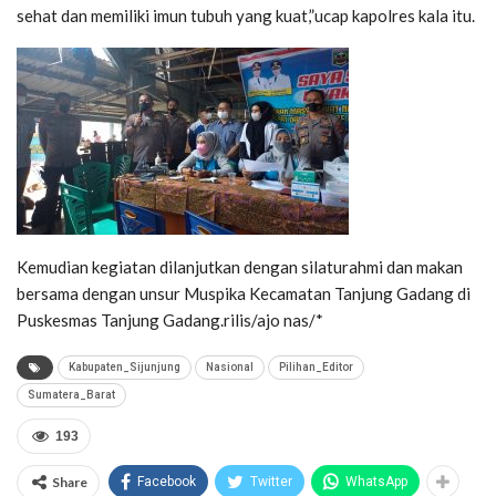
sehat dan memiliki imun tubuh yang kuat,”ucap kapolres kala itu.
Kemudian kegiatan dilanjutkan dengan silaturahmi dan makan
bersama dengan unsur Muspika Kecamatan Tanjung Gadang di
Puskesmas Tanjung Gadang.rilis/ajo nas/*
Kabupaten_Sijunjung
Nasional
Pilihan_Editor
Sumatera_Barat
193
Share
Facebook
Twitter
WhatsApp