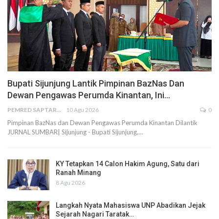
Bupati Sijunjung Lantik Pimpinan BazNas Dan
Dewan Pengawas Perumda Kinantan, Ini…
PEMRED SAPTARIUS
10 Agu 2026
0
Pimpinan BazNas dan Dewan Pengawas Perumda Kinantan Dilantik
JURNAL SUMBAR| Sijunjung - Bupati Sijunjung,…
KY Tetapkan 14 Calon Hakim Agung, Satu dari
Ranah Minang
8 Agu 2026
Langkah Nyata Mahasiswa UNP Abadikan Jejak
Sejarah Nagari Taratak…