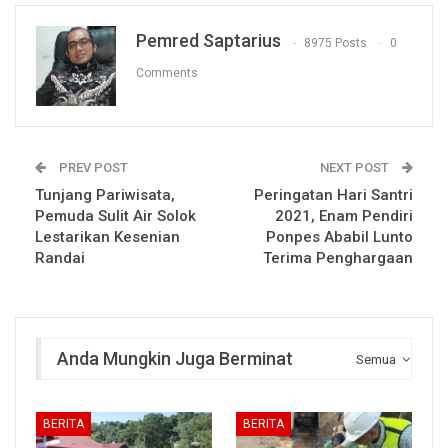
Pemred Saptarius
8975 Posts
0
Comments
PREV POST
NEXT POST
Tunjang Pariwisata,
Peringatan Hari Santri
Pemuda Sulit Air Solok
2021, Enam Pendiri
Lestarikan Kesenian
Ponpes Ababil Lunto
Randai
Terima Penghargaan
Anda Mungkin Juga Berminat
Semua
BERITA
BERITA