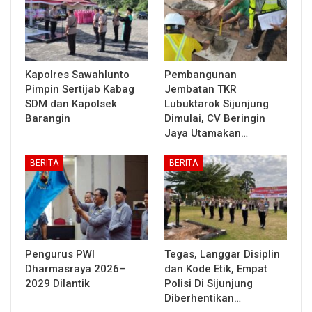
Kapolres Sawahlunto
Pembangunan
Pimpin Sertijab Kabag
Jembatan TKR
SDM dan Kapolsek
Lubuktarok Sijunjung
Barangin
Dimulai, CV Beringin
Jaya Utamakan…
BERITA
BERITA
Pengurus PWI
Tegas, Langgar Disiplin
Dharmasraya 2026–
dan Kode Etik, Empat
2029 Dilantik
Polisi Di Sijunjung
Diberhentikan…