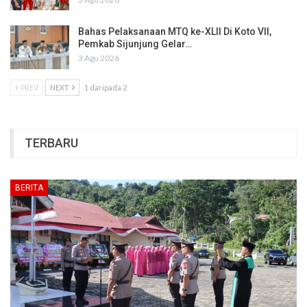
Bahas Pelaksanaan MTQ ke-XLII Di Koto VII,
Pemkab Sijunjung Gelar…
3 Agu 2026
PREV
NEXT
1 daripada 2
TERBARU
BERITA