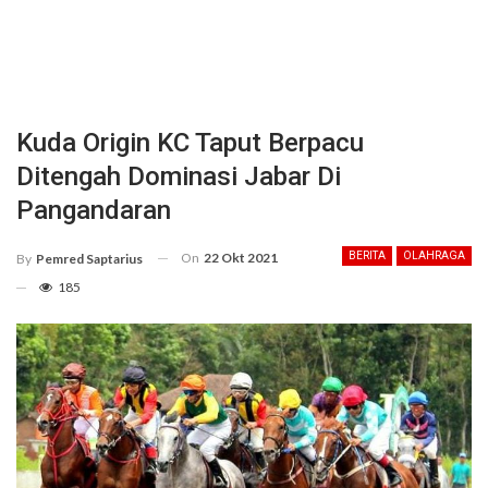
Kuda Origin KC Taput Berpacu
Ditengah Dominasi Jabar Di
Pangandaran
On
22 Okt 2021
BERITA
OLAHRAGA
By
Pemred Saptarius
185