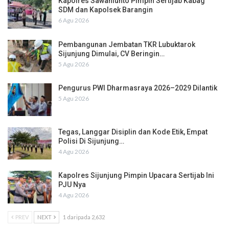
Kapolres Sawahlunto Pimpin Sertijab Kabag
SDM dan Kapolsek Barangin
6 Agu 2026
Pembangunan Jembatan TKR Lubuktarok
Sijunjung Dimulai, CV Beringin…
5 Agu 2026
Pengurus PWI Dharmasraya 2026–2029 Dilantik
5 Agu 2026
Tegas, Langgar Disiplin dan Kode Etik, Empat
Polisi Di Sijunjung…
4 Agu 2026
Kapolres Sijunjung Pimpin Upacara Sertijab Ini
PJU Nya
4 Agu 2026
PREV
NEXT
1 daripada 2,632