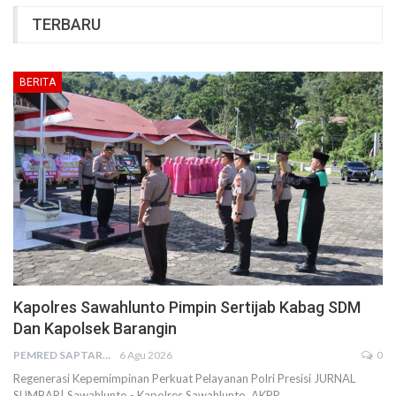
TERBARU
BERITA
Kapolres Sawahlunto Pimpin Sertijab Kabag SDM
Dan Kapolsek Barangin
PEMRED SAPTARIUS
6 Agu 2026
0
Regenerasi Kepemimpinan Perkuat Pelayanan Polri Presisi JURNAL
SUMBAR| Sawahlunto - Kapolres Sawahlunto, AKBP…