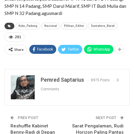
SMP N 14 Padang, SMP Darul Ma’arif, SMP IT Budi Mulia dan
SMP N 32 Padang.agusmardi
Kota_Padang
Nasional
Pilihan_Editor
Sumatera_Barat
291
Share
Facebook
Twitter
WhatsApp
Pemred Saptarius
8975 Posts
0
Comments
PREV POST
NEXT POST
Reshuffle Kabinet
Sarat Pengalaman, Rudi
Benny-Radi di Depan
Horizon Paling Pantas