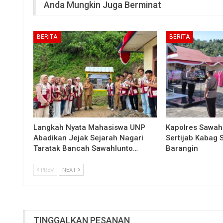
Anda Mungkin Juga Berminat
BERITA
BERITA
Langkah Nyata Mahasiswa UNP
Kapolres Sawah
Abadikan Jejak Sejarah Nagari
Sertijab Kabag
Taratak Bancah Sawahlunto…
Barangin
PREV
NEXT
TINGGALKAN PESANAN