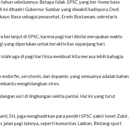
un-tahun sebelumnya. Betapa tidak ,SPSC yang ber-home base
li ini dihadiri Gubernur Sumbar yang diwakili kadispora Dedi
gkayo Basa sebagai penasehat, Erwin Bustamam, sekretaris
 berlanjut di SPSC, karena pagi hari dinilai merupakan waktu
gi yang diperlukan untuk beraktivitas sepanjang hari.
rolahraga di pagi hari bisa membuat kita merasa lebih bahagia
n endorfin, serotonin, dan dopamin, yang semuanya adalah bahan
embantu menghilangkan stres.
angan asri di lingkungan sekita pantai. Hal ini yang turut
nil, SH, juga menghadirkan para pendiri SPSC yakni Ismet Zubir,
jalan pagi lainnya, seperti komunitas Lakban, Bintang sport