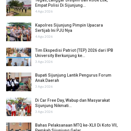
Tegas, Langgar Disiplin dan Kode Etik,
Empat Polisi Di Sijunjung…
4 Agu 2026
Kapolres Sijunjung Pimpin Upacara
Sertijab Ini PJU Nya
4 Agu 2026
Tim Ekspedisi Patriot (TEP) 2026 dari IPB
University Berkunjung ke…
3 Agu 2026
Bupati Sijunjung Lantik Pengurus Forum
Anak Daerah
3 Agu 2026
Di Car Free Day, Wabup dan Masyarakat
Sijunjung Nikmati…
3 Agu 2026
Bahas Pelaksanaan MTQ ke-XLII Di Koto VII,
Pemkab Sijunjung Gelar…