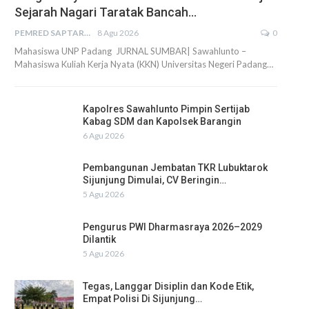
Sejarah Nagari Taratak Bancah…
PEMRED SAPTARIUS
8 Agu 2026
0
Mahasiswa UNP Padang JURNAL SUMBAR| Sawahlunto –
Mahasiswa Kuliah Kerja Nyata (KKN) Universitas Negeri Padang…
Kapolres Sawahlunto Pimpin Sertijab
Kabag SDM dan Kapolsek Barangin
6 Agu 2026
Pembangunan Jembatan TKR Lubuktarok
Sijunjung Dimulai, CV Beringin…
5 Agu 2026
Pengurus PWI Dharmasraya 2026–2029
Dilantik
5 Agu 2026
Tegas, Langgar Disiplin dan Kode Etik,
Empat Polisi Di Sijunjung…