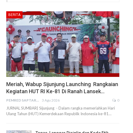
BERITA
Meriah, Wabup Sijunjung Launching Rangkaian
Kegiatan HUT RI Ke-81 Di Ranah Lansek…
PEMRED SAPTARIUS
3 Agu 2026
0
JURNAL SUMBAR| Sijunjung - Dalam rangka memeriahkan Hari
Ulang Tahun (HUT) Kemerdekaan Republik Indonesia ke-81…