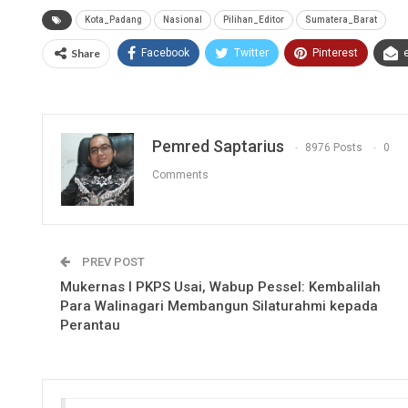
Kota_Padang
Nasional
Pilihan_Editor
Sumatera_Barat
Share
Facebook
Twitter
Pinterest
Pemred Saptarius
8976 Posts
0
Comments
PREV POST
Mukernas I PKPS Usai, Wabup Pessel: Kembalilah
Para Walinagari Membangun Silaturahmi kepada
Perantau