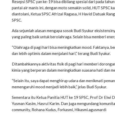
Resepsi SPSC yan ke-19 bisa dibilang spesial dari pada tah
pantai air manis ini, dengan moto semakin solid, HUT SPSC ka
diantolani, Ketua SPSC Afrizal Ragasa, H Havid Datuak Ran
SPSC.
Ada sejumlah alasan mengapa sosok Budi Syukur eksistensinya
yang paling baik untuk berolahraga. Selain bisa memberi ener
“Olahraga di pagi hari bisa meningkatkan mood. Faktanya, be
dan lebih optimis dalam menjalani hari,” terang Budi Syukur.
Ditambahkannya aktivitas fisik di pagi hari memberi doronga
kimia yang berperan dalam meningkatkan suasana hati dan m
“Selain itu, saya dapat menghirup udara dan menikmati pemand
memengaruhi mood menjadi lebih baik,” jelas Budi Syukur.
Sementara itu Ketua Panitia HUT ke 19 SPSC, Prof Dr Elwi Da
Yusman Kasim, Hasrul Karim. Dan juga mengundang komunitas 
community, Rohana Kudus, Forkasmi, Hikasmi.agusmardi