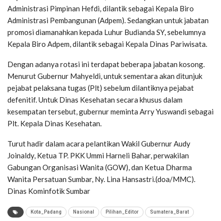
Administrasi Pimpinan Hefdi, dilantik sebagai Kepala Biro
Administrasi Pembangunan (Adpem). Sedangkan untuk jabatan
promosi diamanahkan kepada Luhur Budianda SY, sebelumnya
Kepala Biro Adpem, dilantik sebagai Kepala Dinas Pariwisata.
Dengan adanya rotasi ini terdapat beberapa jabatan kosong.
Menurut Gubernur Mahyeldi, untuk sementara akan ditunjuk
pejabat pelaksana tugas (Plt) sebelum dilantiknya pejabat
defenitif. Untuk Dinas Kesehatan secara khusus dalam
kesempatan tersebut, gubernur meminta Arry Yuswandi sebagai
Plt. Kepala Dinas Kesehatan.
Turut hadir dalam acara pelantikan Wakil Gubernur Audy
Joinaldy, Ketua TP. PKK Ummi Harneli Bahar, perwakilan
Gabungan Organisasi Wanita (GOW), dan Ketua Dharma
Wanita Persatuan Sumbar, Ny. Lina Hansastri.(doa/MMC).
Dinas Kominfotik Sumbar
Kota_Padang
Nasional
Pilihan_Editor
Sumatera_Barat