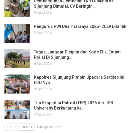
Pembangunan Jembatan TKR Lubuktarok
Sijunjung Dimulai, CV Beringin…
5 Agu 2026
Pengurus PWI Dharmasraya 2026–2029 Dilantik
5 Agu 2026
Tegas, Langgar Disiplin dan Kode Etik, Empat
Polisi Di Sijunjung…
4 Agu 2026
Kapolres Sijunjung Pimpin Upacara Sertijab Ini
PJU Nya
4 Agu 2026
Tim Ekspedisi Patriot (TEP) 2026 dari IPB
University Berkunjung ke…
3 Agu 2026
PREV
NEXT
1 daripada 2,632