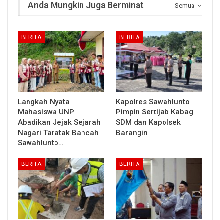
Anda Mungkin Juga Berminat
Semua
BERITA
BERITA
Langkah Nyata
Kapolres Sawahlunto
Mahasiswa UNP
Pimpin Sertijab Kabag
Abadikan Jejak Sejarah
SDM dan Kapolsek
Nagari Taratak Bancah
Barangin
Sawahlunto…
BERITA
BERITA