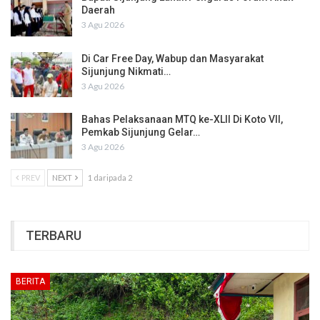
Daerah
3 Agu 2026
Di Car Free Day, Wabup dan Masyarakat
Sijunjung Nikmati…
3 Agu 2026
Bahas Pelaksanaan MTQ ke-XLII Di Koto VII,
Pemkab Sijunjung Gelar…
3 Agu 2026
PREV
NEXT
1 daripada 2
TERBARU
BERITA