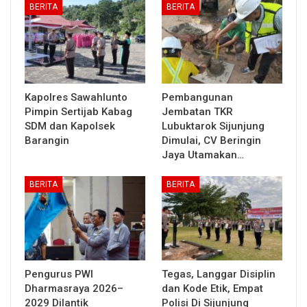
BERITA
BERITA
Kapolres Sawahlunto
Pembangunan
Pimpin Sertijab Kabag
Jembatan TKR
SDM dan Kapolsek
Lubuktarok Sijunjung
Barangin
Dimulai, CV Beringin
Jaya Utamakan…
BERITA
BERITA
Pengurus PWI
Tegas, Langgar Disiplin
Dharmasraya 2026–
dan Kode Etik, Empat
2029 Dilantik
Polisi Di Sijunjung