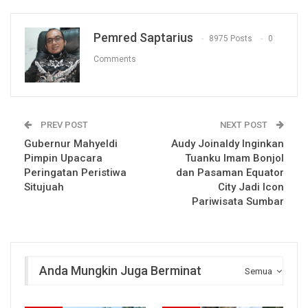
Pemred Saptarius
8975 Posts
0
Comments
PREV POST
NEXT POST
Gubernur Mahyeldi
Audy Joinaldy Inginkan
Pimpin Upacara
Tuanku Imam Bonjol
Peringatan Peristiwa
dan Pasaman Equator
Situjuah
City Jadi Icon
Pariwisata Sumbar
Anda Mungkin Juga Berminat
Semua