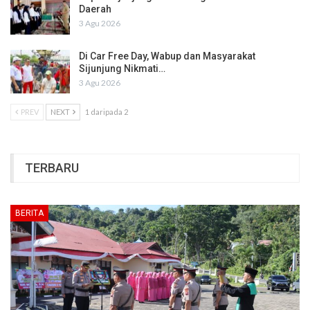
Daerah
3 Agu 2026
Di Car Free Day, Wabup dan Masyarakat
Sijunjung Nikmati…
3 Agu 2026
PREV
NEXT
1 daripada 2
TERBARU
BERITA