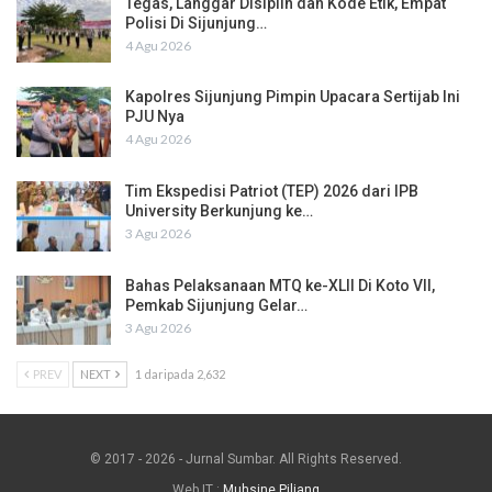
Tegas, Langgar Disiplin dan Kode Etik, Empat
Polisi Di Sijunjung…
4 Agu 2026
Kapolres Sijunjung Pimpin Upacara Sertijab Ini
PJU Nya
4 Agu 2026
Tim Ekspedisi Patriot (TEP) 2026 dari IPB
University Berkunjung ke…
3 Agu 2026
Bahas Pelaksanaan MTQ ke-XLII Di Koto VII,
Pemkab Sijunjung Gelar…
3 Agu 2026
PREV
NEXT
1 daripada 2,632
© 2017 - 2026 - Jurnal Sumbar. All Rights Reserved.
Web IT :
Muhsine Piliang