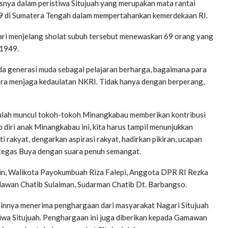
snya dalam peristiwa Situjuah yang merupakan mata rantai
9 di Sumatera Tengah dalam mempertahankan kemerdekaan RI.
hari menjelang sholat subuh tersebut menewaskan 69 orang yang
 1949.
pada generasi muda sebagai pelajaran berharga, bagaimana para
a menjaga kedaulatan NKRI. Tidak hanya dengan berperang,
isitulah muncul tokoh-tokoh Minangkabau memberikan kontribusi
 diri anak Minangkabau ini, kita harus tampil menunjukkan
i rakyat, dengarkan aspirasi rakyat, hadirkan pikiran, ucapan
” tegas Buya dengan suara penuh semangat.
din, Walikota Payokumbuah Riza Falepi, Anggota DPR RI Rezka
hlawan Chatib Sulaiman, Sudarman Chatib Dt. Barbangso.
innya menerima penghargaan dari masyarakat Nagari Situjuah
tiwa Situjuah. Penghargaan ini juga diberikan kepada Gamawan