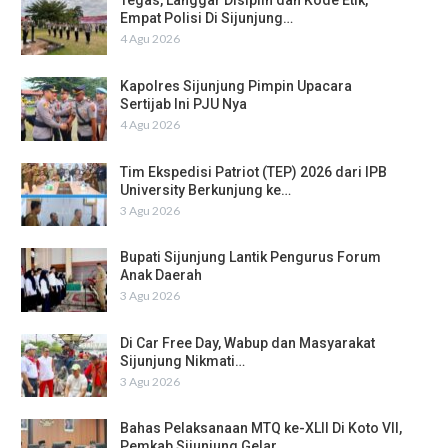
Tegas, Langgar Disiplin dan Kode Etik,
Empat Polisi Di Sijunjung…
4 Agu 2026
Kapolres Sijunjung Pimpin Upacara
Sertijab Ini PJU Nya
4 Agu 2026
Tim Ekspedisi Patriot (TEP) 2026 dari IPB
University Berkunjung ke…
3 Agu 2026
Bupati Sijunjung Lantik Pengurus Forum
Anak Daerah
3 Agu 2026
Di Car Free Day, Wabup dan Masyarakat
Sijunjung Nikmati…
3 Agu 2026
Bahas Pelaksanaan MTQ ke-XLII Di Koto VII,
Pemkab Sijunjung Gelar…