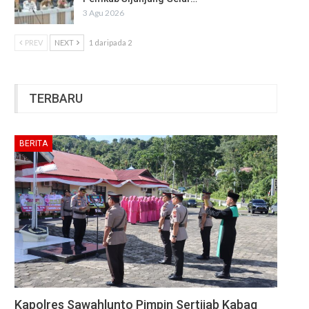
3 Agu 2026
PREV
NEXT
1 daripada 2
TERBARU
BERITA
Kapolres Sawahlunto Pimpin Sertijab Kabag