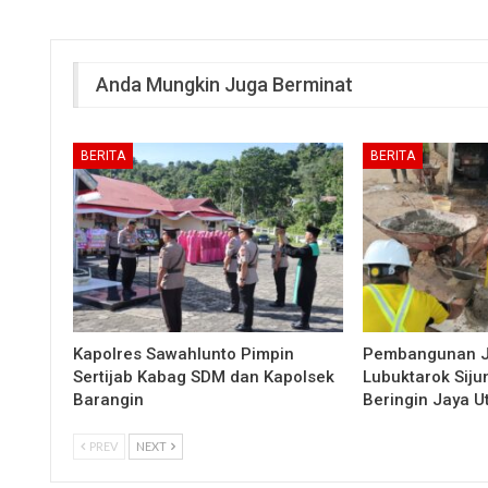
Anda Mungkin Juga Berminat
BERITA
BERITA
Kapolres Sawahlunto Pimpin
Pembangunan 
Sertijab Kabag SDM dan Kapolsek
Lubuktarok Siju
Barangin
Beringin Jaya 
PREV
NEXT