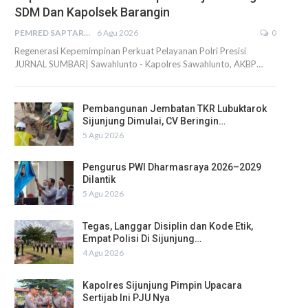
SDM Dan Kapolsek Barangin
PEMRED SAPTARIUS
6 Agu 2026
0
Regenerasi Kepemimpinan Perkuat Pelayanan Polri Presisi
JURNAL SUMBAR| Sawahlunto - Kapolres Sawahlunto, AKBP…
Pembangunan Jembatan TKR Lubuktarok
Sijunjung Dimulai, CV Beringin…
5 Agu 2026
Pengurus PWI Dharmasraya 2026–2029
Dilantik
5 Agu 2026
Tegas, Langgar Disiplin dan Kode Etik,
Empat Polisi Di Sijunjung…
4 Agu 2026
Kapolres Sijunjung Pimpin Upacara
Sertijab Ini PJU Nya