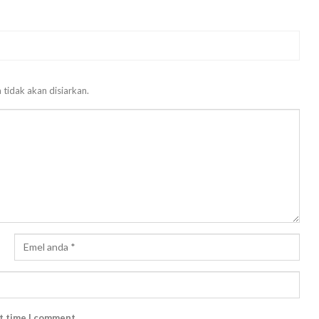
 tidak akan disiarkan.
xt time I comment.