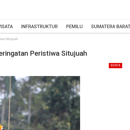
ISATA
INFRASTRUKTUR
PEMILU
SUMATERA BARA
iwa Situjuah
ringatan Peristiwa Situjuah
BERITA