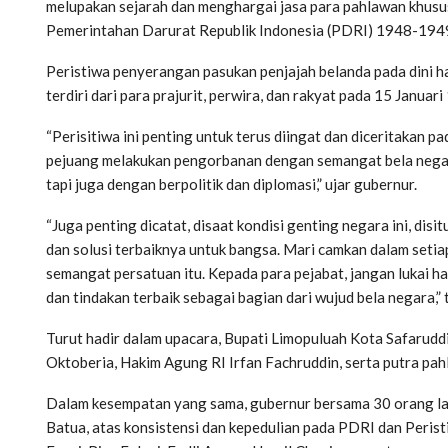
melupakan sejarah dan menghargai jasa para pahlawan khusu
Pemerintahan Darurat Republik Indonesia (PDRI) 1948-194
Peristiwa penyerangan pasukan penjajah belanda pada dini 
terdiri dari para prajurit, perwira, dan rakyat pada 15 Januari
“Perisitiwa ini penting untuk terus diingat dan diceritakan 
pejuang melakukan pengorbanan dengan semangat bela negar
tapi juga dengan berpolitik dan diplomasi,” ujar gubernur.
“Juga penting dicatat, disaat kondisi genting negara ini, d
dan solusi terbaiknya untuk bangsa. Mari camkan dalam setiap
semangat persatuan itu. Kepada para pejabat, jangan lukai hat
dan tindakan terbaik sebagai bagian dari wujud bela negara,
Turut hadir dalam upacara, Bupati Limopuluah Kota Safarud
Oktoberia, Hakim Agung RI Irfan Fachruddin, serta putra pa
Dalam kesempatan yang sama, gubernur bersama 30 orang la
Batua, atas konsistensi dan kepedulian pada PDRI dan Peris