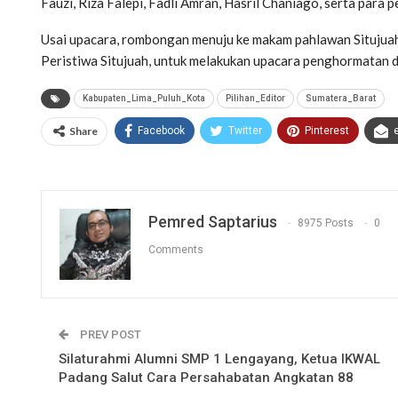
Fauzi, Riza Falepi, Fadli Amran, Hasril Chaniago, serta para 
Usai upacara, rombongan menuju ke makam pahlawan Situjuah
Peristiwa Situjuah, untuk melakukan upacara penghormatan
Kabupaten_Lima_Puluh_Kota
Pilihan_Editor
Sumatera_Barat
Share
Facebook
Twitter
Pinterest
Pemred Saptarius
8975 Posts
0
Comments
PREV POST
Silaturahmi Alumni SMP 1 Lengayang, Ketua IKWAL
Padang Salut Cara Persahabatan Angkatan 88