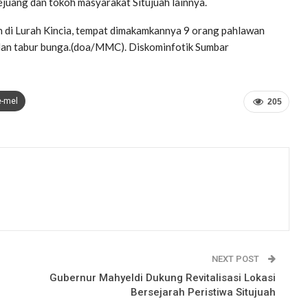
pejuang dan tokoh masyarakat Situjuah lainnya.
 di Lurah Kincia, tempat dimakamkannya 9 orang pahlawan
 dan tabur bunga.(doa/MMC). Diskominfotik Sumbar
e-mel
205
NEXT POST
Gubernur Mahyeldi Dukung Revitalisasi Lokasi
Bersejarah Peristiwa Situjuah