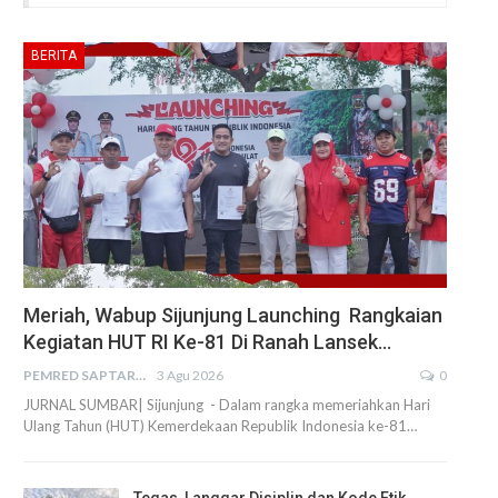
BERITA
Meriah, Wabup Sijunjung Launching Rangkaian
Kegiatan HUT RI Ke-81 Di Ranah Lansek…
PEMRED SAPTARIUS
3 Agu 2026
0
JURNAL SUMBAR| Sijunjung - Dalam rangka memeriahkan Hari
Ulang Tahun (HUT) Kemerdekaan Republik Indonesia ke-81…