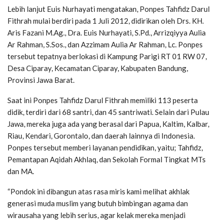
Lebih lanjut Euis Nurhayati mengatakan, Ponpes Tahfidz Darul
Fithrah mulai berdiri pada 1 Juli 2012, didirikan oleh Drs. KH.
Aris Fazani M.Ag., Dra. Euis Nurhayati, S.Pd., Arrizqiyya Aulia
Ar Rahman, S.Sos., dan Azzimam Aulia Ar Rahman, Lc. Ponpes
tersebut tepatnya berlokasi di Kampung Parigi RT 01 RW 07,
Desa Ciparay, Kecamatan Ciparay, Kabupaten Bandung,
Provinsi Jawa Barat.
Saat ini Ponpes Tahfidz Darul Fithrah memiliki 113 peserta
didik, terdiri dari 68 santri, dan 45 santriwati. Selain dari Pulau
Jawa, mereka juga ada yang berasal dari Papua, Kaltim, Kalbar,
Riau, Kendari, Gorontalo, dan daerah lainnya di Indonesia.
Ponpes tersebut memberi layanan pendidikan, yaitu; Tahfidz,
Pemantapan Aqidah Akhlaq, dan Sekolah Formal Tingkat MTs
dan MA.
“Pondok ini dibangun atas rasa miris kami melihat akhlak
generasi muda muslim yang butuh bimbingan agama dan
wirausaha yang lebih serius, agar kelak mereka menjadi