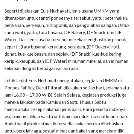
Seperti dijelaskan Euis Nurhayati, jenis usaha UMKM yang
diterapkan untuk santri ponpesnya tersebut, yaitu; peternakan,
perikanan, berkebun, hidroponik, dan pengolahan sampah. Untuk
santriwati, yaitu; tata busana, DF Bakery, DF Snack, dan DF
Water. Dari jenis usaha tersebut mereka menghasilkan produk,
seperti; (tata busana) kerudung, seragam, (DF Bakery) roti,
donat, kue-kue basah, dan seblak, (DF Snack) kue-kue kering,
keripik, kerupuk, dan (DF Water) minuman mineral, dan minuman
kekinian dengan berbagai varian rasa.
Lebih lanjut Euis Nurhayati mengatakan, kegiatan UMKM di
Ponpes Tahfidz Darul Fithrah dilakukan setiap hari, selama satu
jam (16.00 – 17.00 WIB). Selain Selasa, kegiatan produksi juga
mereka lakukan pada Kamis dan Sabtu, khusus Sabtu
memproduksi resep makanan jenis baru. Para peserta didiknya
wajib menyisihkan waktu untuk memproduksi sesuai kebutuhan.
Andai hasil produksi masih tersedia maka mereka dibebaskan
untuk berolahraga, sesuai minat dan bakat yang mereka miliki.