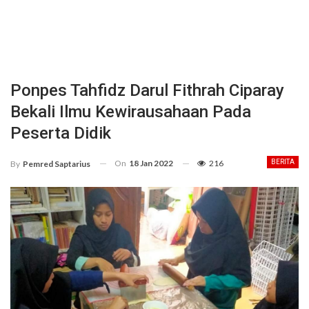
Ponpes Tahfidz Darul Fithrah Ciparay
Bekali Ilmu Kewirausahaan Pada
Peserta Didik
On
18 Jan 2022
216
BERITA
By
Pemred Saptarius