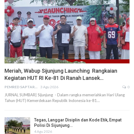
Meriah, Wabup Sijunjung Launching Rangkaian
Kegiatan HUT RI Ke-81 Di Ranah Lansek…
PEMRED SAPTARIUS
3 Agu 2026
0
JURNAL SUMBAR| Sijunjung - Dalam rangka memeriahkan Hari Ulang
Tahun (HUT) Kemerdekaan Republik Indonesia ke-81…
Tegas, Langgar Disiplin dan Kode Etik, Empat
Polisi Di Sijunjung…
4 Agu 2026