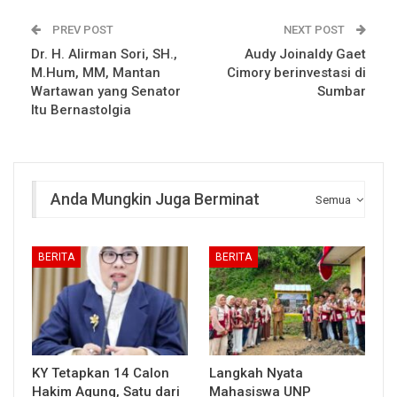
PREV POST
NEXT POST
Dr. H. Alirman Sori, SH.,
Audy Joinaldy Gaet
M.Hum, MM, Mantan
Cimory berinvestasi di
Wartawan yang Senator
Sumbar
Itu Bernastolgia
Anda Mungkin Juga Berminat
Semua
BERITA
BERITA
KY Tetapkan 14 Calon
Langkah Nyata
Hakim Agung, Satu dari
Mahasiswa UNP