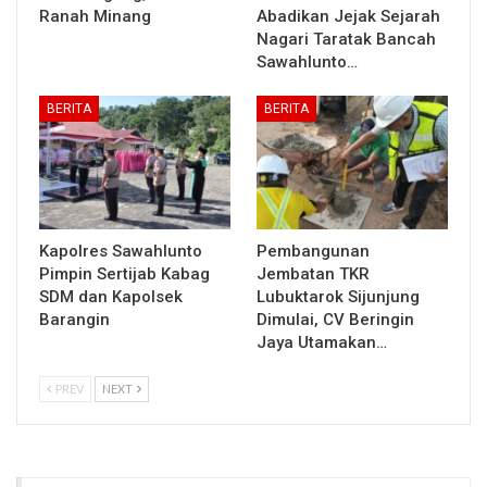
Ranah Minang
Abadikan Jejak Sejarah
Nagari Taratak Bancah
Sawahlunto…
BERITA
BERITA
Kapolres Sawahlunto
Pembangunan
Pimpin Sertijab Kabag
Jembatan TKR
SDM dan Kapolsek
Lubuktarok Sijunjung
Barangin
Dimulai, CV Beringin
Jaya Utamakan…
PREV
NEXT