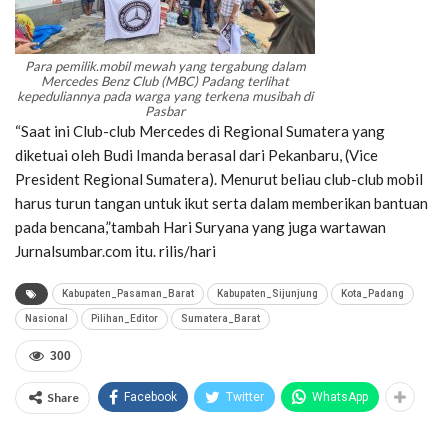
Para pemilik.mobil mewah yang tergabung dalam
Mercedes Benz Club (MBC) Padang terlihat
kepeduliannya pada warga yang terkena musibah di
Pasbar
“Saat ini Club-club Mercedes di Regional Sumatera yang
diketuai oleh Budi Imanda berasal dari Pekanbaru, (Vice
President Regional Sumatera). Menurut beliau club-club mobil
harus turun tangan untuk ikut serta dalam memberikan bantuan
pada bencana,”tambah Hari Suryana yang juga wartawan
Jurnalsumbar.com itu. rilis/hari
Kabupaten_Pasaman_Barat
Kabupaten_Sijunjung
Kota_Padang
Nasional
Pilihan_Editor
Sumatera_Barat
300
Share
Facebook
Twitter
WhatsApp