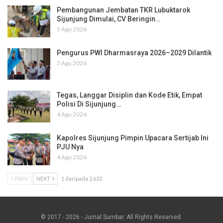
Pembangunan Jembatan TKR Lubuktarok
Sijunjung Dimulai, CV Beringin…
5 Agu 2026
Pengurus PWI Dharmasraya 2026–2029 Dilantik
5 Agu 2026
Tegas, Langgar Disiplin dan Kode Etik, Empat
Polisi Di Sijunjung…
4 Agu 2026
Kapolres Sijunjung Pimpin Upacara Sertijab Ini
PJU Nya
4 Agu 2026
PREV
NEXT
1 daripada 2,632
© 2017 - 2026 - Jurnal Sumbar. All Rights Reserved.