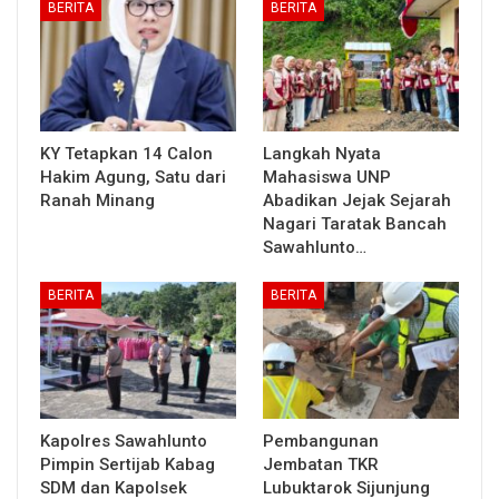
BERITA
BERITA
KY Tetapkan 14 Calon
Langkah Nyata
Hakim Agung, Satu dari
Mahasiswa UNP
Ranah Minang
Abadikan Jejak Sejarah
Nagari Taratak Bancah
Sawahlunto…
BERITA
BERITA
Kapolres Sawahlunto
Pembangunan
Pimpin Sertijab Kabag
Jembatan TKR
SDM dan Kapolsek
Lubuktarok Sijunjung