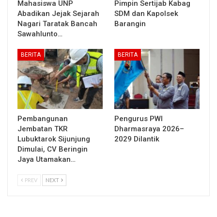
Mahasiswa UNP
Pimpin Sertijab Kabag
Abadikan Jejak Sejarah
SDM dan Kapolsek
Nagari Taratak Bancah
Barangin
Sawahlunto…
BERITA
BERITA
Pembangunan
Pengurus PWI
Jembatan TKR
Dharmasraya 2026–
Lubuktarok Sijunjung
2029 Dilantik
Dimulai, CV Beringin
Jaya Utamakan…
PREV
NEXT