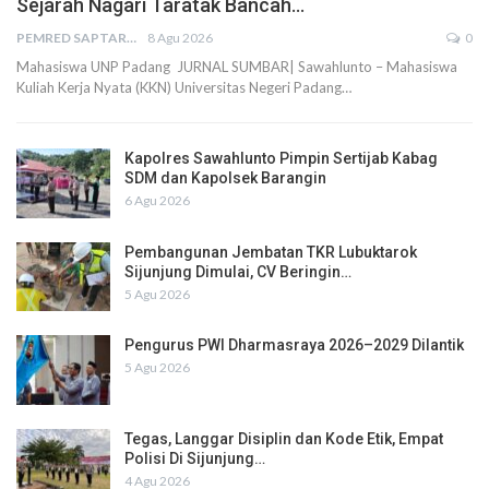
Sejarah Nagari Taratak Bancah…
PEMRED SAPTARIUS
8 Agu 2026
0
Mahasiswa UNP Padang JURNAL SUMBAR| Sawahlunto – Mahasiswa
Kuliah Kerja Nyata (KKN) Universitas Negeri Padang…
Kapolres Sawahlunto Pimpin Sertijab Kabag
SDM dan Kapolsek Barangin
6 Agu 2026
Pembangunan Jembatan TKR Lubuktarok
Sijunjung Dimulai, CV Beringin…
5 Agu 2026
Pengurus PWI Dharmasraya 2026–2029 Dilantik
5 Agu 2026
Tegas, Langgar Disiplin dan Kode Etik, Empat
Polisi Di Sijunjung…
4 Agu 2026