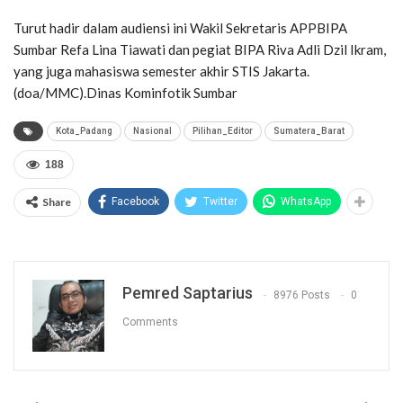
Turut hadir dalam audiensi ini Wakil Sekretaris APPBIPA
Sumbar Refa Lina Tiawati dan pegiat BIPA Riva Adli Dzil Ikram,
yang juga mahasiswa semester akhir STIS Jakarta.
(doa/MMC).Dinas Kominfotik Sumbar
Kota_Padang
Nasional
Pilihan_Editor
Sumatera_Barat
188
Share
Facebook
Twitter
WhatsApp
Pemred Saptarius
8976 Posts
0
Comments