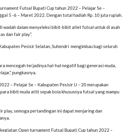
turnament Futsal Bupati Cup tahun 2022 – Pelajar Se –
ggal 5 -6 – Maret 2022. Dengan total hadiah Rp. 10 juta rupiah.
 wadah dalam menyeleksi bibit-bibit atlet futsal untuk di asah
as dan fair play”.
Kabupaten Pesisir Selatan, Suhendri mengimbau bagi seluruh
cara mencegah terjadinya hal-hal negatif bagi generasi muda,
ajar,” pungkasnya.
2022 – Pelajar Se – Kabupaten Pesisir U – 20 merupakan
g para bibit muda atlit sepak bola khususnya futsal yang mampu
ir play, semoga pertandingan ini dapat menjaring dan
tanya.
kegiatan Open turnament Futsal Bupati Cup tahun 2022 –