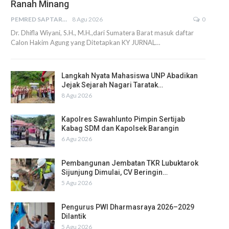
Ranah Minang
PEMRED SAPTARIUS
8 Agu 2026
0
Dr. Dhifla Wiyani, S.H., M.H.,dari Sumatera Barat masuk daftar
Calon Hakim Agung yang Ditetapkan KY JURNAL…
Langkah Nyata Mahasiswa UNP Abadikan
Jejak Sejarah Nagari Taratak…
8 Agu 2026
Kapolres Sawahlunto Pimpin Sertijab
Kabag SDM dan Kapolsek Barangin
6 Agu 2026
Pembangunan Jembatan TKR Lubuktarok
Sijunjung Dimulai, CV Beringin…
5 Agu 2026
Pengurus PWI Dharmasraya 2026–2029
Dilantik
5 Agu 2026