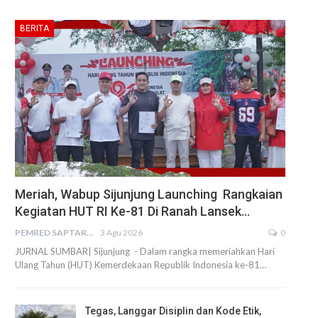
BERITA
Meriah, Wabup Sijunjung Launching Rangkaian
Kegiatan HUT RI Ke-81 Di Ranah Lansek…
PEMRED SAPTARIUS
3 Agu 2026
0
JURNAL SUMBAR| Sijunjung - Dalam rangka memeriahkan Hari
Ulang Tahun (HUT) Kemerdekaan Republik Indonesia ke-81…
Tegas, Langgar Disiplin dan Kode Etik,