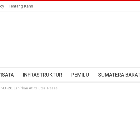
icy
Tentang Kami
ISATA
INFRASTRUKTUR
PEMILU
SUMATERA BARA
U -20. Lahirkan Atlit Futsal Pessel