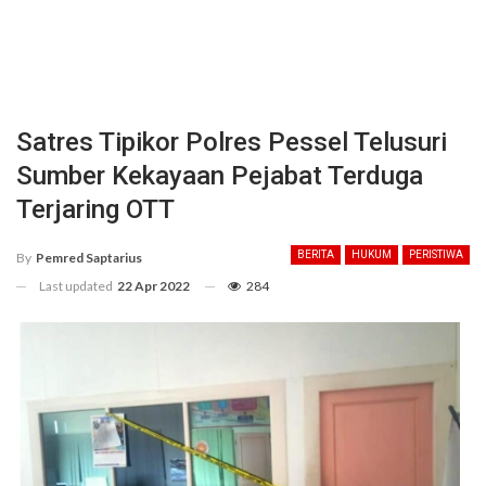
Satres Tipikor Polres Pessel Telusuri
Sumber Kekayaan Pejabat Terduga
Terjaring OTT
BERITA
HUKUM
PERISTIWA
By
Pemred Saptarius
Last updated
22 Apr 2022
284