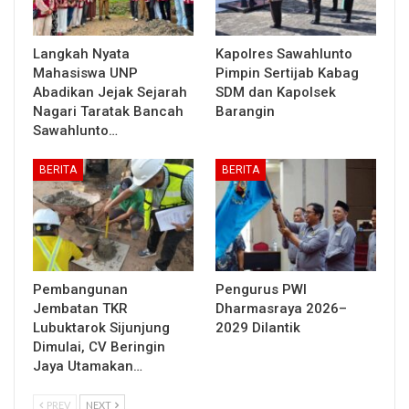
Langkah Nyata
Kapolres Sawahlunto
Mahasiswa UNP
Pimpin Sertijab Kabag
Abadikan Jejak Sejarah
SDM dan Kapolsek
Nagari Taratak Bancah
Barangin
Sawahlunto…
BERITA
BERITA
Pembangunan
Pengurus PWI
Jembatan TKR
Dharmasraya 2026–
Lubuktarok Sijunjung
2029 Dilantik
Dimulai, CV Beringin
Jaya Utamakan…
PREV
NEXT