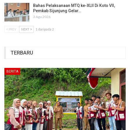
Bahas Pelaksanaan MTQ ke-XLII Di Koto VII,
Pemkab Sijunjung Gelar…
3 Agu 2026
PREV
NEXT
1 daripada 2
TERBARU
BERITA