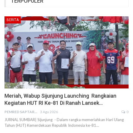
TERPOPULER
BERITA
Meriah, Wabup Sijunjung Launching Rangkaian
Kegiatan HUT RI Ke-81 Di Ranah Lansek…
PEMRED SAPTARIUS
3 Agu 2026
0
JURNAL SUMBAR| Sijunjung - Dalam rangka memeriahkan Hari Ulang
Tahun (HUT) Kemerdekaan Republik Indonesia ke-81…