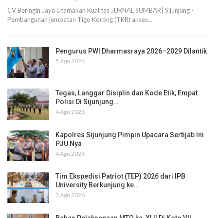
CV Beringin Jaya Utamakan Kualitas JURNAL SUMBAR| Sijunjung -
Pembangunan jembatan Tigo Korong (TKR) akses…
Pengurus PWI Dharmasraya 2026–2029 Dilantik
5 Agu 2026
Tegas, Langgar Disiplin dan Kode Etik, Empat
Polisi Di Sijunjung…
4 Agu 2026
Kapolres Sijunjung Pimpin Upacara Sertijab Ini
PJU Nya
4 Agu 2026
Tim Ekspedisi Patriot (TEP) 2026 dari IPB
University Berkunjung ke…
3 Agu 2026
Bahas Pelaksanaan MTQ ke-XLII Di Koto VII,