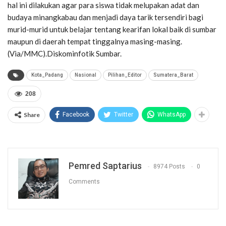
hal ini dilakukan agar para siswa tidak melupakan adat dan
budaya minangkabau dan menjadi daya tarik tersendiri bagi
murid-murid untuk belajar tentang kearifan lokal baik di sumbar
maupun di daerah tempat tinggalnya masing-masing.
(Via/MMC).Diskominfotik Sumbar.
Kota_Padang
Nasional
Pilihan_Editor
Sumatera_Barat
208
Share
Facebook
Twitter
WhatsApp
Pemred Saptarius
8974 Posts
0
Comments