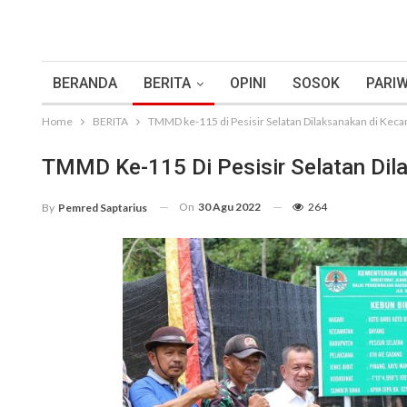
BERANDA
BERITA
OPINI
SOSOK
PARIW
Home
BERITA
TMMD ke-115 di Pesisir Selatan Dilaksanakan di Keca
TMMD Ke-115 Di Pesisir Selatan Dil
On
30 Agu 2022
264
By
Pemred Saptarius