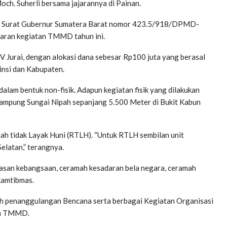
ch. Suherli bersama jajarannya di Painan.
an Surat Gubernur Sumatera Barat nomor 423.5/918/DPMD-
aran kegiatan TMMD tahun ini.
 IV Jurai, dengan alokasi dana sebesar Rp100 juta yang berasal
nsi dan Kabupaten.
lam bentuk non-fisik. Adapun kegiatan fisik yang dilakukan
Kampung Sungai Nipah sepanjang 5.500 Meter di Bukit Kabun
h tidak Layak Huni (RTLH). “Untuk RTLH sembilan unit
elatan,” terangnya.
wasan kebangsaan, ceramah kesadaran bela negara, ceramah
Kamtibmas.
h penanggulangan Bencana serta berbagai Kegiatan Organisasi
an TMMD.