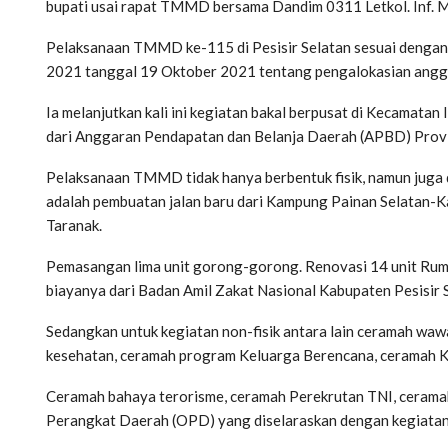
bupati usai rapat TMMD bersama Dandim 0311 Letkol. Inf. Mo
Pelaksanaan TMMD ke-115 di Pesisir Selatan sesuai deng
2021 tanggal 19 Oktober 2021 tentang pengalokasian angg
Ia melanjutkan kali ini kegiatan bakal berpusat di Kecamatan
dari Anggaran Pendapatan dan Belanja Daerah (APBD) Provi
Pelaksanaan TMMD tidak hanya berbentuk fisik, namun juga da
adalah pembuatan jalan baru dari Kampung Painan Selatan-
Taranak.
Pemasangan lima unit gorong-gorong. Renovasi 14 unit Ruma
biayanya dari Badan Amil Zakat Nasional Kabupaten Pesisir S
Sedangkan untuk kegiatan non-fisik antara lain ceramah wa
kesehatan, ceramah program Keluarga Berencana, ceramah 
Ceramah bahaya terorisme, ceramah Perekrutan TNI, cerama
Perangkat Daerah (OPD) yang diselaraskan dengan kegiat