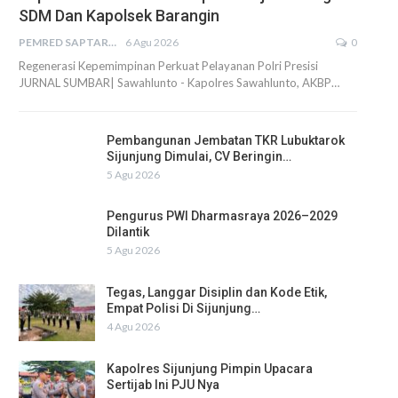
SDM Dan Kapolsek Barangin
PEMRED SAPTARIUS
6 Agu 2026
0
Regenerasi Kepemimpinan Perkuat Pelayanan Polri Presisi
JURNAL SUMBAR| Sawahlunto - Kapolres Sawahlunto, AKBP…
Pembangunan Jembatan TKR Lubuktarok
Sijunjung Dimulai, CV Beringin…
5 Agu 2026
Pengurus PWI Dharmasraya 2026–2029
Dilantik
5 Agu 2026
Tegas, Langgar Disiplin dan Kode Etik,
Empat Polisi Di Sijunjung…
4 Agu 2026
Kapolres Sijunjung Pimpin Upacara
Sertijab Ini PJU Nya