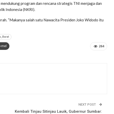
 mendukung program dan rencana strategis TNI menjaga dan
ik Indonesia (NKRI).
erah. “Makanya salah satu Nawacita Presiden Joko Widodo itu
a_Barat
e-mel
264
NEXT POST
Kembali Tinjau Sitinjau Lauik, Gubernur Sumbar: