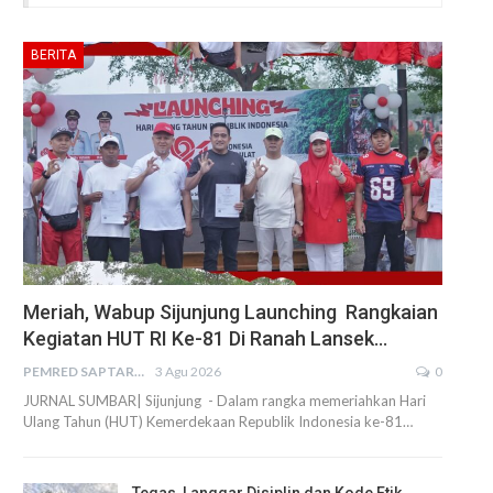
BERITA
Meriah, Wabup Sijunjung Launching Rangkaian
Kegiatan HUT RI Ke-81 Di Ranah Lansek…
PEMRED SAPTARIUS
3 Agu 2026
0
JURNAL SUMBAR| Sijunjung - Dalam rangka memeriahkan Hari
Ulang Tahun (HUT) Kemerdekaan Republik Indonesia ke-81…