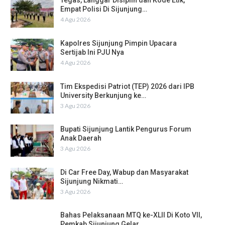
Tegas, Langgar Disiplin dan Kode Etik,
Empat Polisi Di Sijunjung…
4 Agu 2026
Kapolres Sijunjung Pimpin Upacara
Sertijab Ini PJU Nya
4 Agu 2026
Tim Ekspedisi Patriot (TEP) 2026 dari IPB
University Berkunjung ke…
3 Agu 2026
Bupati Sijunjung Lantik Pengurus Forum
Anak Daerah
3 Agu 2026
Di Car Free Day, Wabup dan Masyarakat
Sijunjung Nikmati…
3 Agu 2026
Bahas Pelaksanaan MTQ ke-XLII Di Koto VII,
Pemkab Sijunjung Gelar…