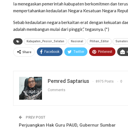
Ia menegaskan pemerintah kabupaten berkomitmen dan terus
mempertahankan kedaulatan Negara Kesatuan Negara Republ
Sebab kedaulatan negara berkaitan erat dengan kekuatan da
adalah membangun mulai dari pinggir,” tegasnya. (*)
Kabupaten_Pesisir_Selatan
Nasional
Pilihan_Editor
Sumater
Share
Facebook
Twitter
Pinterest
Pemred Saptarius
8975 Posts
0
Comments
PREV POST
Perjuangkan Hak Guru PAUD, Gubernur Sumbar