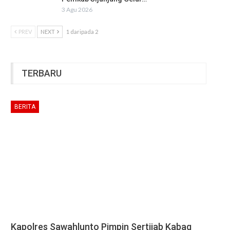
3 Agu 2026
PREV
NEXT
1 daripada 2
TERBARU
BERITA
Kapolres Sawahlunto Pimpin Sertijab Kabag