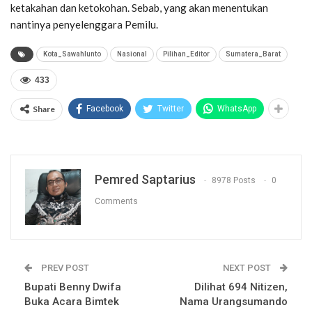
ketakahan dan ketokohan. Sebab, yang akan menentukan
nantinya penyelenggara Pemilu.
Kota_Sawahlunto
Nasional
Pilihan_Editor
Sumatera_Barat
433
Share
Facebook
Twitter
WhatsApp
Pemred Saptarius
8978 Posts
0
Comments
PREV POST
NEXT POST
Bupati Benny Dwifa
Dilihat 694 Nitizen,
Buka Acara Bimtek
Nama Urangsumando