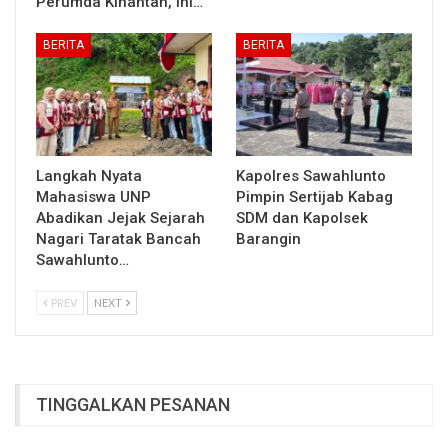
Perumda Kinantan, Ini…
BERITA
BERITA
Langkah Nyata
Kapolres Sawahlunto
Mahasiswa UNP
Pimpin Sertijab Kabag
Abadikan Jejak Sejarah
SDM dan Kapolsek
Nagari Taratak Bancah
Barangin
Sawahlunto…
PREV
NEXT
TINGGALKAN PESANAN