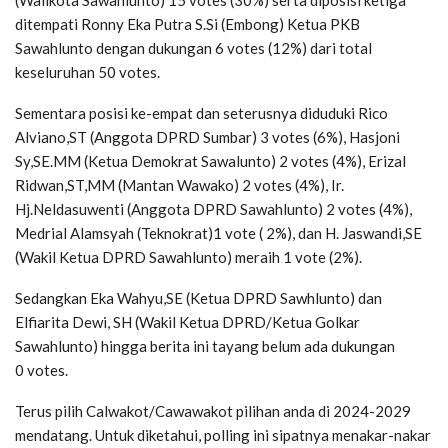
(Walikota Sawahlunto) 15 votes (30%) serta diposisi ketiga
ditempati Ronny Eka Putra S.Si (Embong) Ketua PKB
Sawahlunto dengan dukungan 6 votes (12%) dari total
keseluruhan 50 votes.
Sementara posisi ke-empat dan seterusnya diduduki Rico
Alviano,ST (Anggota DPRD Sumbar) 3 votes (6%), Hasjoni
Sy,SE.MM (Ketua Demokrat Sawalunto) 2 votes (4%), Erizal
Ridwan,ST,MM (Mantan Wawako) 2 votes (4%), Ir.
Hj.Neldasuwenti (Anggota DPRD Sawahlunto) 2 votes (4%),
Medrial Alamsyah (Teknokrat)1 vote ( 2%), dan H. Jaswandi,SE
(Wakil Ketua DPRD Sawahlunto) meraih 1 vote (2%).
Sedangkan Eka Wahyu,SE (Ketua DPRD Sawhlunto) dan
Elfiarita Dewi, SH (Wakil Ketua DPRD/Ketua Golkar
Sawahlunto) hingga berita ini tayang belum ada dukungan
0 votes.
Terus pilih Calwakot/Cawawakot pilihan anda di 2024-2029
mendatang. Untuk diketahui, polling ini sipatnya menakar-nakar