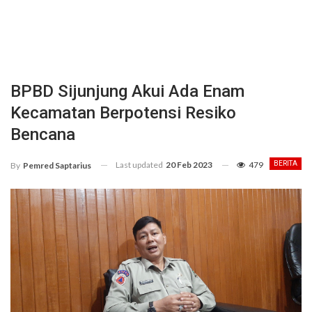
BPBD Sijunjung Akui Ada Enam
Kecamatan Berpotensi Resiko
Bencana
Last updated
20 Feb 2023
479
BERITA
By
Pemred Saptarius