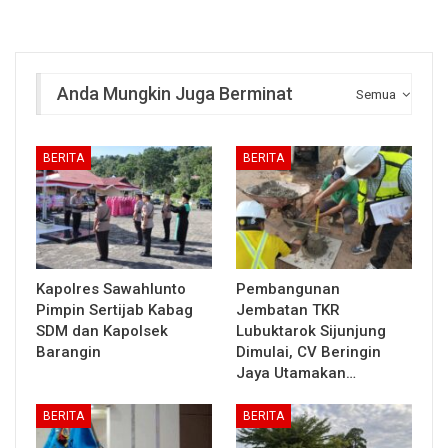
Anda Mungkin Juga Berminat
Semua
BERITA
BERITA
Kapolres Sawahlunto
Pembangunan
Pimpin Sertijab Kabag
Jembatan TKR
SDM dan Kapolsek
Lubuktarok Sijunjung
Barangin
Dimulai, CV Beringin
Jaya Utamakan…
BERITA
BERITA