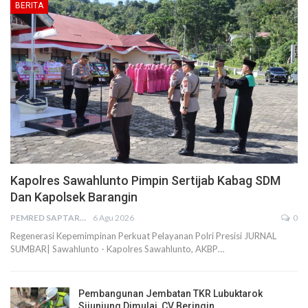
BERITA
Kapolres Sawahlunto Pimpin Sertijab Kabag SDM
Dan Kapolsek Barangin
PEMRED SAPTARIUS
6 Agu 2026
0
Regenerasi Kepemimpinan Perkuat Pelayanan Polri Presisi JURNAL
SUMBAR| Sawahlunto - Kapolres Sawahlunto, AKBP…
Pembangunan Jembatan TKR Lubuktarok
Sijunjung Dimulai, CV Beringin…