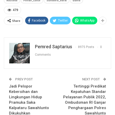
Nasional
Pilihan_Editor
Sumatera_Barat
utama
479
Share
Facebook
Twitter
WhatsApp
Pemred Saptarius
8975 Posts
0
Comments
PREV POST
NEXT POST
Jadi Pelopor
Tertinggi Predikat
Kebersihan dan
Kepatuhan Standar
Lingkungan Hidup
Pelayanan Publik 2022,
Pramuka Saka
Ombudsman RI Ganjar
Kalpataru Sawahlunto
Penghargaan Polres
Dikukuhkan
Sawahlunto