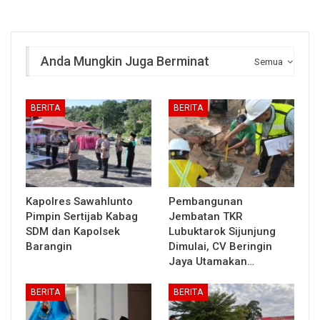
Anda Mungkin Juga Berminat
Semua
BERITA
BERITA
Kapolres Sawahlunto
Pembangunan
Pimpin Sertijab Kabag
Jembatan TKR
SDM dan Kapolsek
Lubuktarok Sijunjung
Barangin
Dimulai, CV Beringin
Jaya Utamakan…
BERITA
BERITA