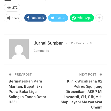
272
Share
Facebook
Twitter
WhatsApp
Jurnal Sumbar
8914 Posts
0
Comments
PREV POST
NEXT POST
Bermaterikan Para
Klinik Wicaksana 02
Mantan, Bupati Eka
Polres Sijunjung
Putra Buka Liga
Diresmikan, AKBP MI
Salingka Tanah Datar
Lazuardi, SH, S.IK,MH:
U35+
Siap Layani Masyarakat
Umum