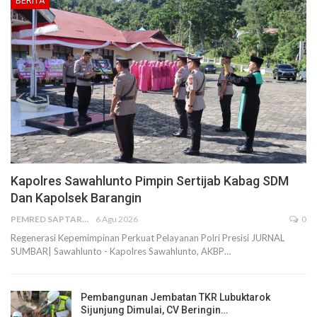
BERITA
Kapolres Sawahlunto Pimpin Sertijab Kabag SDM
Dan Kapolsek Barangin
PEMRED SAPTARIUS
6 Agu 2026
0
Regenerasi Kepemimpinan Perkuat Pelayanan Polri Presisi JURNAL
SUMBAR| Sawahlunto - Kapolres Sawahlunto, AKBP…
Pembangunan Jembatan TKR Lubuktarok
Sijunjung Dimulai, CV Beringin…