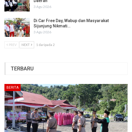
Daerah
3 Agu 2026
Di Car Free Day, Wabup dan Masyarakat
Sijunjung Nikmati…
3 Agu 2026
PREV
NEXT
1 daripada 2
TERBARU
BERITA