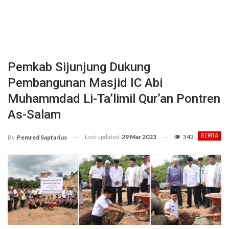
Pemkab Sijunjung Dukung
Pembangunan Masjid IC Abi
Muhammdad Li-Ta’limil Qur’an Pontren
As-Salam
Last updated
29 Mar 2023
343
BERITA
By
Pemred Saptarius