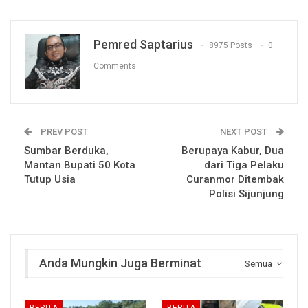
Pemred Saptarius
8975 Posts
0
Comments
PREV POST
NEXT POST
Sumbar Berduka,
Berupaya Kabur, Dua
Mantan Bupati 50 Kota
dari Tiga Pelaku
Tutup Usia
Curanmor Ditembak
Polisi Sijunjung
Anda Mungkin Juga Berminat
Semua
BERITA
BERITA