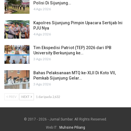
Polisi Di Sijunjung…
4 Agu 2026
Kapolres Sijunjung Pimpin Upacara Sertijab Ini
PJU Nya
4 Agu 2026
Tim Ekspedisi Patriot (TEP) 2026 dari IPB
University Berkunjung ke…
3 Agu 2026
Bahas Pelaksanaan MTQ ke-XLII Di Koto VII,
Pemkab Sijunjung Gelar…
3 Agu 2026
PREV
NEXT
1 daripada 2,632
© 2017 - 2026 - Jurnal Sumbar. All Rights Reserved.
Web IT :
Muhsine Piliang