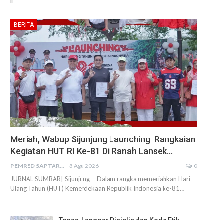
BERITA
Meriah, Wabup Sijunjung Launching Rangkaian
Kegiatan HUT RI Ke-81 Di Ranah Lansek…
PEMRED SAPTARIUS
3 Agu 2026
0
JURNAL SUMBAR| Sijunjung - Dalam rangka memeriahkan Hari
Ulang Tahun (HUT) Kemerdekaan Republik Indonesia ke-81…