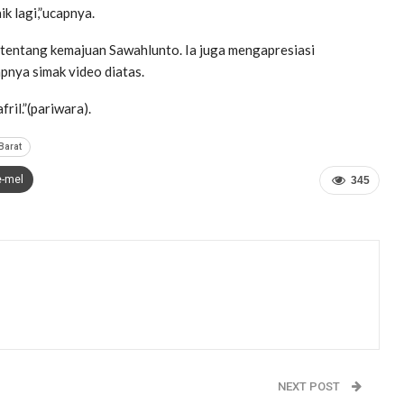
k lagi,”ucapnya.
 tentang kemajuan Sawahlunto. Ia juga mengapresiasi
nya simak video diatas.
il.”(pariwara).
Barat
e-mel
345
NEXT POST