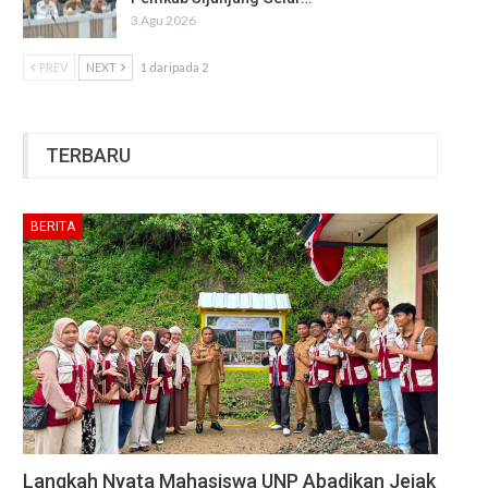
3 Agu 2026
PREV
NEXT
1 daripada 2
TERBARU
BERITA
Langkah Nyata Mahasiswa UNP Abadikan Jejak