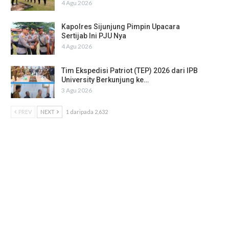
4 Agu 2026
Kapolres Sijunjung Pimpin Upacara
Sertijab Ini PJU Nya
4 Agu 2026
Tim Ekspedisi Patriot (TEP) 2026 dari IPB
University Berkunjung ke…
3 Agu 2026
PREV
NEXT
1 daripada 2,632