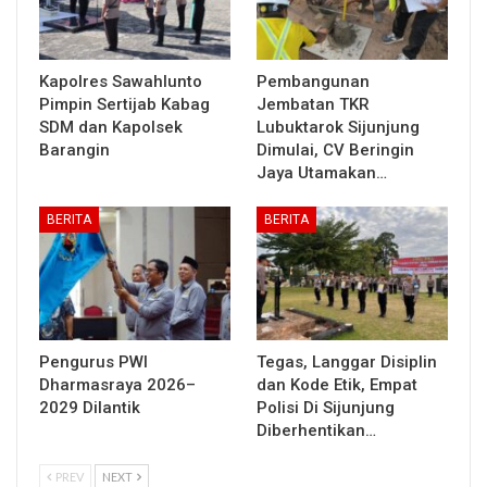
Kapolres Sawahlunto
Pembangunan
Pimpin Sertijab Kabag
Jembatan TKR
SDM dan Kapolsek
Lubuktarok Sijunjung
Barangin
Dimulai, CV Beringin
Jaya Utamakan…
BERITA
BERITA
Pengurus PWI
Tegas, Langgar Disiplin
Dharmasraya 2026–
dan Kode Etik, Empat
2029 Dilantik
Polisi Di Sijunjung
Diberhentikan…
PREV
NEXT