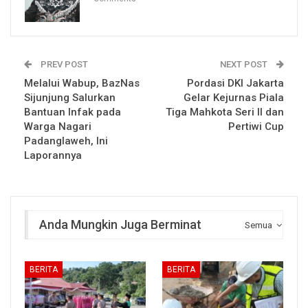
PREV POST
NEXT POST
Melalui Wabup, BazNas
Pordasi DKI Jakarta
Sijunjung Salurkan
Gelar Kejurnas Piala
Bantuan Infak pada
Tiga Mahkota Seri II dan
Warga Nagari
Pertiwi Cup
Padanglaweh, Ini
Laporannya
Anda Mungkin Juga Berminat
Semua
BERITA
BERITA