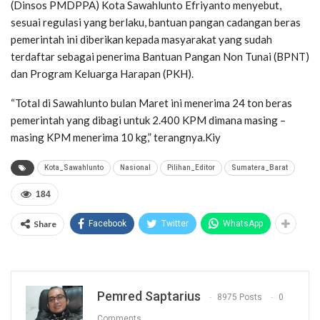
(Dinsos PMDPPA) Kota Sawahlunto Efriyanto menyebut,
sesuai regulasi yang berlaku, bantuan pangan cadangan beras
pemerintah ini diberikan kepada masyarakat yang sudah
terdaftar sebagai penerima Bantuan Pangan Non Tunai (BPNT)
dan Program Keluarga Harapan (PKH).
“Total di Sawahlunto bulan Maret ini menerima 24 ton beras
pemerintah yang dibagi untuk 2.400 KPM dimana masing –
masing KPM menerima 10 kg,” terangnya.Kiy
Kota_Sawahlunto
Nasional
Pilihan_Editor
Sumatera_Barat
184
Share
Facebook
Twitter
WhatsApp
Pemred Saptarius
8975 Posts
0
Comments