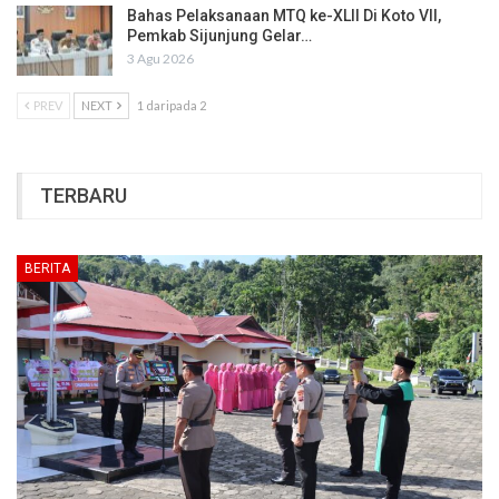
Bahas Pelaksanaan MTQ ke-XLII Di Koto VII,
Pemkab Sijunjung Gelar…
3 Agu 2026
PREV
NEXT
1 daripada 2
TERBARU
BERITA