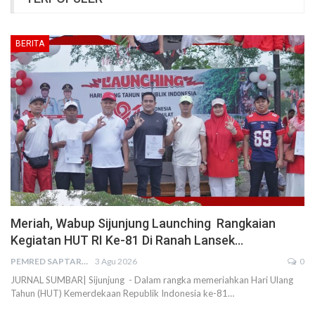
BERITA
Meriah, Wabup Sijunjung Launching Rangkaian
Kegiatan HUT RI Ke-81 Di Ranah Lansek…
PEMRED SAPTARIUS
3 Agu 2026
0
JURNAL SUMBAR| Sijunjung - Dalam rangka memeriahkan Hari Ulang
Tahun (HUT) Kemerdekaan Republik Indonesia ke-81…