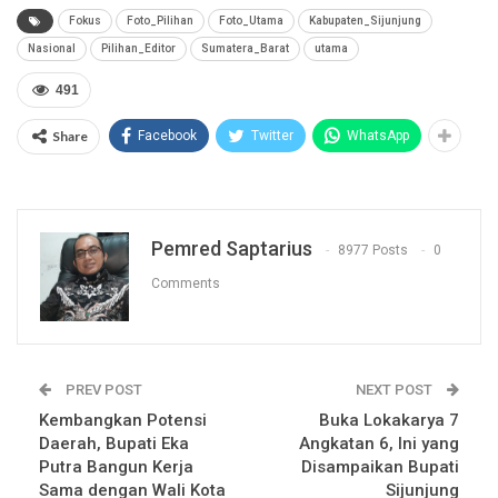
Fokus
Foto_Pilihan
Foto_Utama
Kabupaten_Sijunjung
Nasional
Pilihan_Editor
Sumatera_Barat
utama
491
Share
Facebook
Twitter
WhatsApp
Pemred Saptarius
8977 Posts
0
Comments
PREV POST
NEXT POST
Kembangkan Potensi
Buka Lokakarya 7
Daerah, Bupati Eka
Angkatan 6, Ini yang
Putra Bangun Kerja
Disampaikan Bupati
Sama dengan Wali Kota
Sijunjung