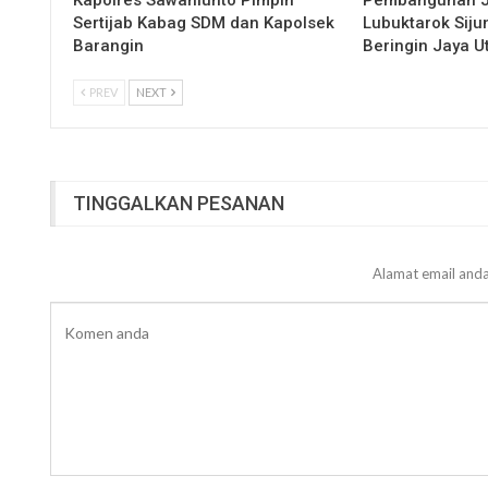
Kapolres Sawahlunto Pimpin
Pembangunan 
Sertijab Kabag SDM dan Kapolsek
Lubuktarok Siju
Barangin
Beringin Jaya 
PREV
NEXT
TINGGALKAN PESANAN
Alamat email anda