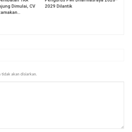
Jembatan TKR
Pengurus PWI Dharmasraya 2026–
njung Dimulai, CV
2029 Dilantik
Utamakan…
 tidak akan disiarkan.