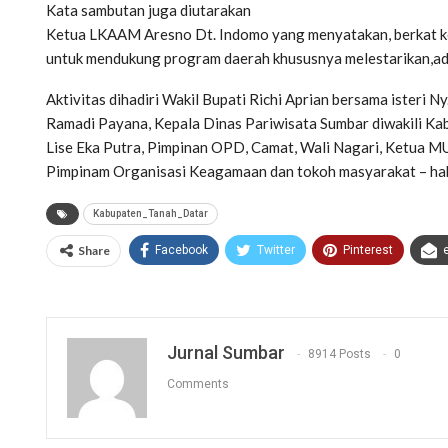
Kata sambutan juga diutarakan
Ketua LKAAM Aresno Dt. Indomo yang menyatakan, berkat kerj
untuk mendukung program daerah khususnya melestarikan,ada
Aktivitas dihadiri Wakil Bupati Richi Aprian bersama isteri N
Ramadi Payana, Kepala Dinas Pariwisata Sumbar diwakili Ka
Lise Eka Putra, Pimpinan OPD, Camat, Wali Nagari, Ketu
Pimpinam Organisasi Keagamaan dan tokoh masyarakat – h
Kabupaten_Tanah_Datar
Share
Facebook
Twitter
Pinterest
Jurnal Sumbar
8914 Posts
0
Comments