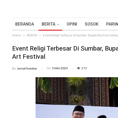
BERANDA
BERITA
OPINI
SOSOK
PARIW
Home
BERITA
Event Religi Terbesar di Sumbar, Bupati Eka Putra Buk
Event Religi Terbesar Di Sumbar, Bup
Art Festival
On
5 Mei 2023
273
By
Jurnal Sumbar