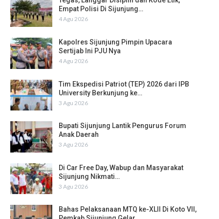
Tegas, Langgar Disiplin dan Kode Etik,
Empat Polisi Di Sijunjung…
4 Agu 2026
Kapolres Sijunjung Pimpin Upacara
Sertijab Ini PJU Nya
4 Agu 2026
Tim Ekspedisi Patriot (TEP) 2026 dari IPB
University Berkunjung ke…
3 Agu 2026
Bupati Sijunjung Lantik Pengurus Forum
Anak Daerah
3 Agu 2026
Di Car Free Day, Wabup dan Masyarakat
Sijunjung Nikmati…
3 Agu 2026
Bahas Pelaksanaan MTQ ke-XLII Di Koto VII,
Pemkab Sijunjung Gelar…