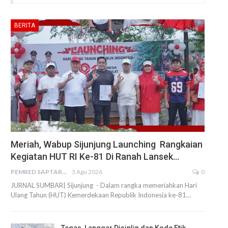
BERITA
Meriah, Wabup Sijunjung Launching Rangkaian
Kegiatan HUT RI Ke-81 Di Ranah Lansek…
PEMRED SAPTARIUS
3 Agu 2026
0
JURNAL SUMBAR| Sijunjung - Dalam rangka memeriahkan Hari
Ulang Tahun (HUT) Kemerdekaan Republik Indonesia ke-81…