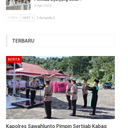
3 Agu 2026
PREV
NEXT
1 daripada 2
TERBARU
BERITA
Kapolres Sawahlunto Pimpin Sertijab Kabag