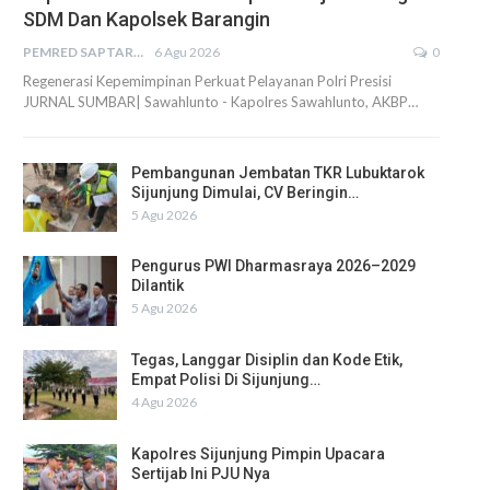
SDM Dan Kapolsek Barangin
PEMRED SAPTARIUS
6 Agu 2026
0
Regenerasi Kepemimpinan Perkuat Pelayanan Polri Presisi
JURNAL SUMBAR| Sawahlunto - Kapolres Sawahlunto, AKBP…
Pembangunan Jembatan TKR Lubuktarok
Sijunjung Dimulai, CV Beringin…
5 Agu 2026
Pengurus PWI Dharmasraya 2026–2029
Dilantik
5 Agu 2026
Tegas, Langgar Disiplin dan Kode Etik,
Empat Polisi Di Sijunjung…
4 Agu 2026
Kapolres Sijunjung Pimpin Upacara
Sertijab Ini PJU Nya