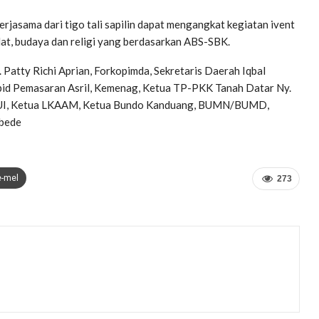
asama dari tigo tali sapilin dapat mengangkat kegiatan ivent
t, budaya dan religi yang berdasarkan ABS-SBK.
y. Patty Richi Aprian, Forkopimda, Sekretaris Daerah Iqbal
bid Pemasaran Asril, Kemenag, Ketua TP-PKK Tanah Datar Ny.
a MUI, Ketua LKAAM, Ketua Bundo Kanduang, BUMN/BUMD,
abede
e-mel
273