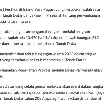
art Festival di Istano Basa Pagaruyung merupakan salah satu
n Tanah Datar banyak memiliki sejarah tentang perkembangan
usia ratusan tahun.
 untuk peningkatan pengamalan agama melalui program
t ini sudah ada 13.470 hafizh/hafizah dibawah naungan 297
h daerah serta sekolah-sekolah se Tanah Datar.
k menyukseskan tahun kunjungan wisata 2023 dalam rangka
yang tersebar di seluruh kecamatan di Tanah Datar.
yampaikan Pemerintah Provinsi melalui Dinas Pariwisata akan
r.
ah Datar yang selalu gencar melaksanakan event dalam rangka
ertujuan untuk meningkatkan perekonomian masyarakat. Kami juga
n Tanah Datar tahun 2023, apalagi itu dilakukan di luar daerah