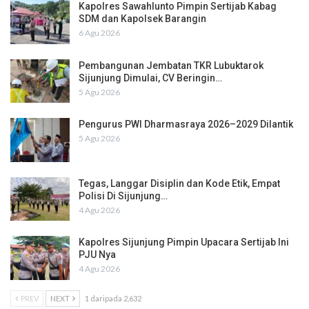
Kapolres Sawahlunto Pimpin Sertijab Kabag
SDM dan Kapolsek Barangin
6 Agu 2026
Pembangunan Jembatan TKR Lubuktarok
Sijunjung Dimulai, CV Beringin…
5 Agu 2026
Pengurus PWI Dharmasraya 2026–2029 Dilantik
5 Agu 2026
Tegas, Langgar Disiplin dan Kode Etik, Empat
Polisi Di Sijunjung…
4 Agu 2026
Kapolres Sijunjung Pimpin Upacara Sertijab Ini
PJU Nya
4 Agu 2026
PREV
NEXT
1 daripada 2,632