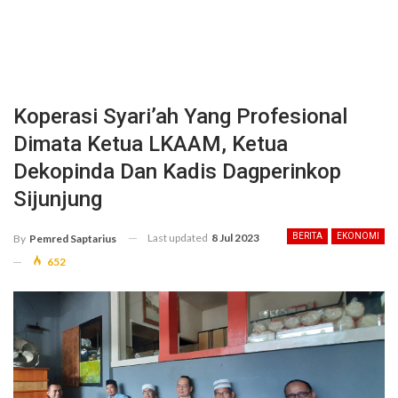
Koperasi Syari’ah Yang Profesional
Dimata Ketua LKAAM, Ketua
Dekopinda Dan Kadis Dagperinkop
Sijunjung
Last updated
8 Jul 2023
BERITA
EKONOMI
By
Pemred Saptarius
652