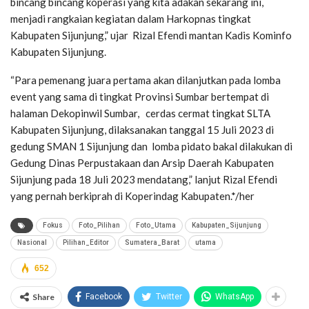
bincang bincang koperasi yang kita adakan sekarang ini,
menjadi rangkaian kegiatan dalam Harkopnas tingkat
Kabupaten Sijunjung,” ujar Rizal Efendi mantan Kadis Kominfo
Kabupaten Sijunjung.
“Para pemenang juara pertama akan dilanjutkan pada lomba
event yang sama di tingkat Provinsi Sumbar bertempat di
halaman Dekopinwil Sumbar, cerdas cermat tingkat SLTA
Kabupaten Sijunjung, dilaksanakan tanggal 15 Juli 2023 di
gedung SMAN 1 Sijunjung dan lomba pidato bakal dilakukan di
Gedung Dinas Perpustakaan dan Arsip Daerah Kabupaten
Sijunjung pada 18 Juli 2023 mendatang,” lanjut Rizal Efendi
yang pernah berkiprah di Koperindag Kabupaten.*/her
Fokus
Foto_Pilihan
Foto_Utama
Kabupaten_Sijunjung
Nasional
Pilihan_Editor
Sumatera_Barat
utama
652
Share
Facebook
Twitter
WhatsApp