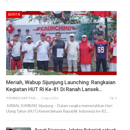
BERITA
Meriah, Wabup Sijunjung Launching Rangkaian
Kegiatan HUT RI Ke-81 Di Ranah Lansek…
PEMRED SAPTARIUS
3 Agu 2026
0
JURNAL SUMBAR| Sijunjung - Dalam rangka memeriahkan Hari
Ulang Tahun (HUT) Kemerdekaan Republik Indonesia ke-81…