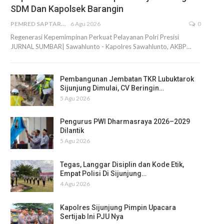
SDM Dan Kapolsek Barangin
PEMRED SAPTARIUS
6 Agu 2026
0
Regenerasi Kepemimpinan Perkuat Pelayanan Polri Presisi
JURNAL SUMBAR| Sawahlunto - Kapolres Sawahlunto, AKBP…
Pembangunan Jembatan TKR Lubuktarok
Sijunjung Dimulai, CV Beringin…
5 Agu 2026
Pengurus PWI Dharmasraya 2026–2029
Dilantik
5 Agu 2026
Tegas, Langgar Disiplin dan Kode Etik,
Empat Polisi Di Sijunjung…
4 Agu 2026
Kapolres Sijunjung Pimpin Upacara
Sertijab Ini PJU Nya