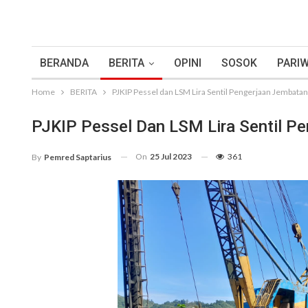
BERANDA
BERITA
OPINI
SOSOK
PARIW
Home
BERITA
PJKIP Pessel dan LSM Lira Sentil Pengerjaan Jembata
PJKIP Pessel Dan LSM Lira Sentil P
On
25 Jul 2023
361
By
Pemred Saptarius