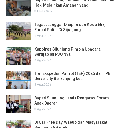
Bupati Sijunjung; Jabatan Bukanlah sebuah
Hak, Melainkan Amanah yang…
31 Jul 2026
Tegas, Langgar Disiplin dan Kode Etik,
Empat Polisi Di Sijunjung…
4 Agu 2026
Kapolres Sijunjung Pimpin Upacara
Sertijab Ini PJU Nya
4 Agu 2026
Tim Ekspedisi Patriot (TEP) 2026 dari IPB
University Berkunjung ke…
3 Agu 2026
Bupati Sijunjung Lantik Pengurus Forum
Anak Daerah
3 Agu 2026
Di Car Free Day, Wabup dan Masyarakat
Sijunjung Nikmati…