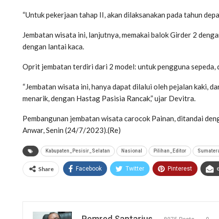
“Untuk pekerjaan tahap II, akan dilaksanakan pada tahun depa
Jembatan wisata ini, lanjutnya, memakai balok Girder 2 denga
dengan lantai kaca.
Oprit jembatan terdiri dari 2 model: untuk pengguna sepeda, 
“Jembatan wisata ini, hanya dapat dilalui oleh pejalan kaki, d
menarik, dengan Hastag Pasisia Rancak,” ujar Devitra.
Pembangunan jembatan wisata carocok Painan, ditandai deng
Anwar, Senin (24/7/2023).(Re)
Kabupaten_Pesisir_Selatan
Nasional
Pilihan_Editor
Sumater
Share
Facebook
Twitter
Pinterest
Pemred Saptarius