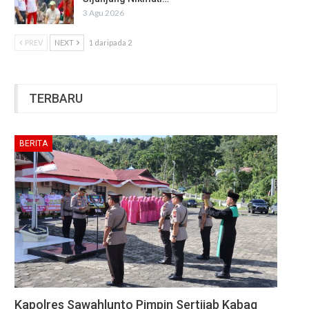
3 Agu 2026
PREV
NEXT
1 daripada 2
TERBARU
BERITA
Kapolres Sawahlunto Pimpin Sertijab Kabag