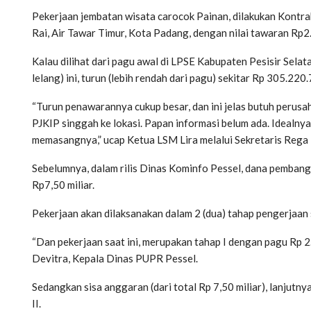
Pekerjaan jembatan wisata carocok Painan, dilakukan Kontra
Rai, Air Tawar Timur, Kota Padang, dengan nilai tawaran Rp
Kalau dilihat dari pagu awal di LPSE Kabupaten Pesisir Sel
lelang) ini, turun (lebih rendah dari pagu) sekitar Rp 305.220
“Turun penawarannya cukup besar, dan ini jelas butuh perusah
PJKIP singgah ke lokasi. Papan informasi belum ada. Idealny
memasangnya,” ucap Ketua LSM Lira melalui Sekretaris Rega D
Sebelumnya, dalam rilis Dinas Kominfo Pessel, dana pemba
Rp7,50 miliar.
Pekerjaan akan dilaksanakan dalam 2 (dua) tahap pengerjaan 
“Dan pekerjaan saat ini, merupakan tahap I dengan pagu Rp 2
Devitra, Kepala Dinas PUPR Pessel.
Sedangkan sisa anggaran (dari total Rp 7,50 miliar), lanjut
II.