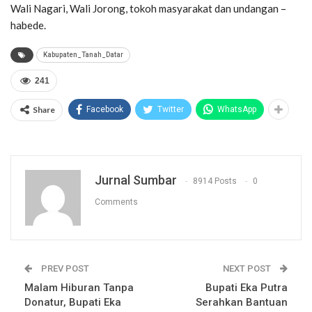
Wali Nagari, Wali Jorong, tokoh masyarakat dan undangan –
habede.
Kabupaten_Tanah_Datar
241
Share
Facebook
Twitter
WhatsApp
Jurnal Sumbar
8914 Posts
0
Comments
PREV POST
NEXT POST
Malam Hiburan Tanpa
Bupati Eka Putra
Donatur, Bupati Eka
Serahkan Bantuan