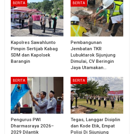
BERITA
BERITA
Kapolres Sawahlunto
Pembangunan
Pimpin Sertijab Kabag
Jembatan TKR
SDM dan Kapolsek
Lubuktarok Sijunjung
Barangin
Dimulai, CV Beringin
Jaya Utamakan…
BERITA
BERITA
Pengurus PWI
Tegas, Langgar Disiplin
Dharmasraya 2026–
dan Kode Etik, Empat
2029 Dilantik
Polisi Di Sijunjung