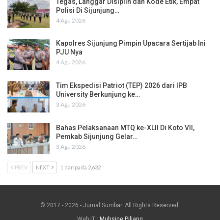
Tegas, Langgar Disiplin dan Kode Etik, Empat
Polisi Di Sijunjung…
4 Agu 2026
Kapolres Sijunjung Pimpin Upacara Sertijab Ini
PJU Nya
4 Agu 2026
Tim Ekspedisi Patriot (TEP) 2026 dari IPB
University Berkunjung ke…
3 Agu 2026
Bahas Pelaksanaan MTQ ke-XLII Di Koto VII,
Pemkab Sijunjung Gelar…
3 Agu 2026
PREV
NEXT
1 daripada 2,632
© 2017 - 2026 - Jurnal Sumbar. All Rights Reserved.
Web IT :
Muhsine Piliang