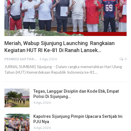
Meriah, Wabup Sijunjung Launching Rangkaian
Kegiatan HUT RI Ke-81 Di Ranah Lansek…
PEMRED SAPTARIUS
3 Agu 2026
0
JURNAL SUMBAR| Sijunjung - Dalam rangka memeriahkan Hari Ulang
Tahun (HUT) Kemerdekaan Republik Indonesia ke-81…
Tegas, Langgar Disiplin dan Kode Etik, Empat
Polisi Di Sijunjung…
4 Agu 2026
Kapolres Sijunjung Pimpin Upacara Sertijab Ini
PJU Nya
4 Agu 2026