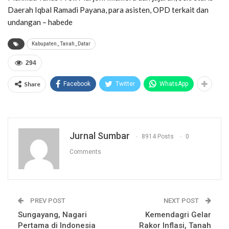
Daerah Iqbal Ramadi Payana, para asisten, OPD terkait dan
undangan – habede
Kabupaten_Tanah_Datar
294
Share
Facebook
Twitter
WhatsApp
Jurnal Sumbar
8914 Posts
0
Comments
PREV POST
NEXT POST
Sungayang, Nagari
Kemendagri Gelar
Pertama di Indonesia
Rakor Inflasi, Tanah