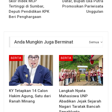
Skor Indek MCP
Datar, Bupati Eka Putra
Tertinggi di Sumbar,
Promosikan Pariwisata
Deputi Pendidikan KPK
Unggulan
Beri Penghargaan
Anda Mungkin Juga Berminat
Semua
BERITA
BERITA
KY Tetapkan 14 Calon
Langkah Nyata
Hakim Agung, Satu dari
Mahasiswa UNP
Ranah Minang
Abadikan Jejak Sejarah
Nagari Taratak Bancah
Sawahlunto…