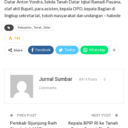
Datar Anton Yondra, Sekda Tanah Datar Iqbal Ramadi Payana,
staf ahli Bupati, para asisten, kepala OPD, kepala Bagian di
lingkup sekretariat, tokoh masyarakat dan undangan – habede
Kabupaten_Tanah_Datar
744
Share
Facebook
Twitter
WhatsApp
Jurnal Sumbar
8914 Posts
0
Comments
PREV POST
NEXT POST
Pemkab Sijunjung Raih
Kepala BPIP RI ke Tanah