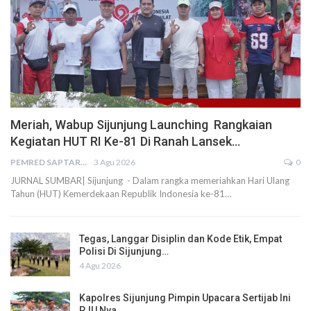
Meriah, Wabup Sijunjung Launching Rangkaian
Kegiatan HUT RI Ke-81 Di Ranah Lansek…
PEMRED SAPTARIUS
3 Agu 2026
0
JURNAL SUMBAR| Sijunjung - Dalam rangka memeriahkan Hari Ulang
Tahun (HUT) Kemerdekaan Republik Indonesia ke-81…
Tegas, Langgar Disiplin dan Kode Etik, Empat
Polisi Di Sijunjung…
4 Agu 2026
Kapolres Sijunjung Pimpin Upacara Sertijab Ini
PJU Nya