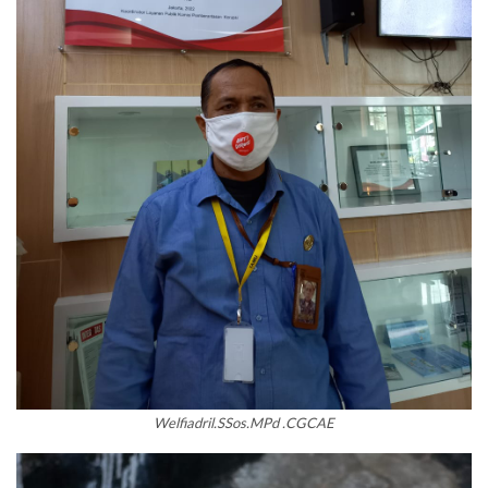
Welfiadril.SSos.MPd .CGCAE