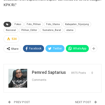
KPK RI.*
Fokus
Foto_Pilihan
Foto_Utama
Kabupaten_Sijunjung
Nasional
Pilihan_Editor
Sumatera_Barat
utama
534
Share
Facebook
Twitter
WhatsApp
Pemred Saptarius
8975 Posts
0
Comments
PREV POST
NEXT POST