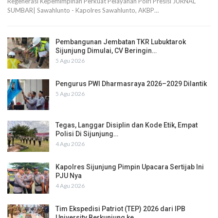
Regenerasi Kepemimpinan Perkuat Pelayanan Polri Presisi JURNAL
SUMBAR| Sawahlunto - Kapolres Sawahlunto, AKBP…
Pembangunan Jembatan TKR Lubuktarok
Sijunjung Dimulai, CV Beringin…
5 Agu 2026
Pengurus PWI Dharmasraya 2026–2029 Dilantik
5 Agu 2026
Tegas, Langgar Disiplin dan Kode Etik, Empat
Polisi Di Sijunjung…
4 Agu 2026
Kapolres Sijunjung Pimpin Upacara Sertijab Ini
PJU Nya
4 Agu 2026
Tim Ekspedisi Patriot (TEP) 2026 dari IPB
University Berkunjung ke…