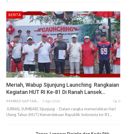
BERITA
Meriah, Wabup Sijunjung Launching Rangkaian
Kegiatan HUT RI Ke-81 Di Ranah Lansek…
PEMRED SAPTARIUS
3 Agu 2026
0
JURNAL SUMBAR| Sijunjung - Dalam rangka memeriahkan Hari
Ulang Tahun (HUT) Kemerdekaan Republik Indonesia ke-81…