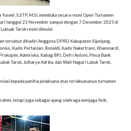
 Yuswir, S.STP, M.Si, membuka secara resmi Open Turnamen
n dari tanggal 23 November sampai dengan 7 Desember 2023 di
Lubuak Tarok resmi dimulai.
m tersebut dihadiri Anggota DPRD Kabupaten Sijunjung,
nius, Kadis Pertanian, Ronaldi, Kadis Nakertrans, Khamsiardi,
rokopim, Admiriska, Kabag BPJ, Defri Antoni, Pinca Bank
ubuk Tarok, Julharya Adrika, dan Wali Nagari Lubuk Tarok,
iasi kepada panitia pelaksana atas terlaksananya turnamen
urahmi, tetapi juga sebagai ajang olahraga menjaga fisik,