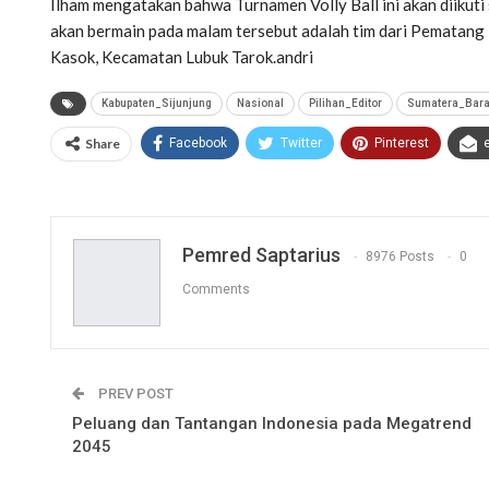
Ilham mengatakan bahwa Turnamen Volly Ball ini akan diikuti
akan bermain pada malam tersebut adalah tim dari Pematan
Kasok, Kecamatan Lubuk Tarok.andri
Kabupaten_Sijunjung
Nasional
Pilihan_Editor
Sumatera_Bara
Share
Facebook
Twitter
Pinterest
Pemred Saptarius
8976 Posts
0
Comments
PREV POST
Peluang dan Tantangan Indonesia pada Megatrend
2045