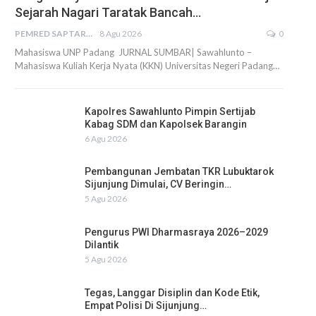
Sejarah Nagari Taratak Bancah…
PEMRED SAPTARIUS
8 Agu 2026
0
Mahasiswa UNP Padang JURNAL SUMBAR| Sawahlunto –
Mahasiswa Kuliah Kerja Nyata (KKN) Universitas Negeri Padang…
Kapolres Sawahlunto Pimpin Sertijab
Kabag SDM dan Kapolsek Barangin
6 Agu 2026
Pembangunan Jembatan TKR Lubuktarok
Sijunjung Dimulai, CV Beringin…
5 Agu 2026
Pengurus PWI Dharmasraya 2026–2029
Dilantik
5 Agu 2026
Tegas, Langgar Disiplin dan Kode Etik,
Empat Polisi Di Sijunjung…