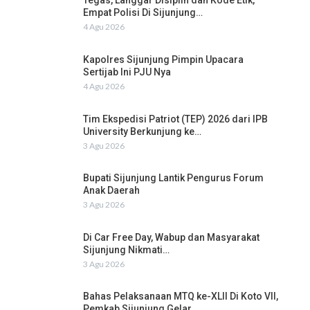
Tegas, Langgar Disiplin dan Kode Etik,
Empat Polisi Di Sijunjung…
4 Agu 2026
Kapolres Sijunjung Pimpin Upacara
Sertijab Ini PJU Nya
4 Agu 2026
Tim Ekspedisi Patriot (TEP) 2026 dari IPB
University Berkunjung ke…
3 Agu 2026
Bupati Sijunjung Lantik Pengurus Forum
Anak Daerah
3 Agu 2026
Di Car Free Day, Wabup dan Masyarakat
Sijunjung Nikmati…
3 Agu 2026
Bahas Pelaksanaan MTQ ke-XLII Di Koto VII,
Pemkab Sijunjung Gelar…