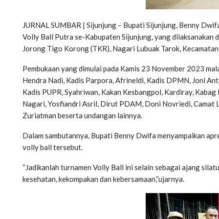
JURNAL SUMBAR | Sijunjung – Bupati Sijunjung, Benny Dwifa
Volly Ball Putra se-Kabupaten Sijunjung, yang dilaksanaka
Jorong Tigo Korong (TKR), Nagari Lubuak Tarok, Kecamatan 
Pembukaan yang dimulai pada Kamis 23 November 2023 mala
Hendra Nadi, Kadis Parpora, Afrineldi, Kadis DPMN, Joni Anto
Kadis PUPR, Syahriwan, Kakan Kesbangpol, Kardiray, Kabag P
Nagari, Yosfiandri Asril, Dirut PDAM, Doni Novriedi, Camat L
Zuriatman beserta undangan lainnya.
Dalam sambutannya, Bupati Benny Dwifa menyampaikan apres
volly ball tersebut.
“Jadikanlah turnamen Volly Ball ini selain sebagai ajang silat
kesehatan, kekompakan dan kebersamaan,”ujarnya.