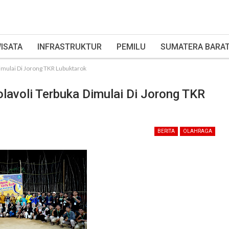
ISATA
INFRASTRUKTUR
PEMILU
SUMATERA BARA
Dimulai Di Jorong TKR Lubuktarok
olavoli Terbuka Dimulai Di Jorong TKR
BERITA
OLAHRAGA