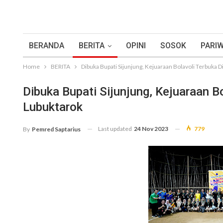
BERANDA
BERITA
OPINI
SOSOK
PARIW
Home
BERITA
Dibuka Bupati Sijunjung, Kejuaraan Bolavoli Terbuka 
Dibuka Bupati Sijunjung, Kejuaraan B
Lubuktarok
Last updated
24 Nov 2023
779
By
Pemred Saptarius