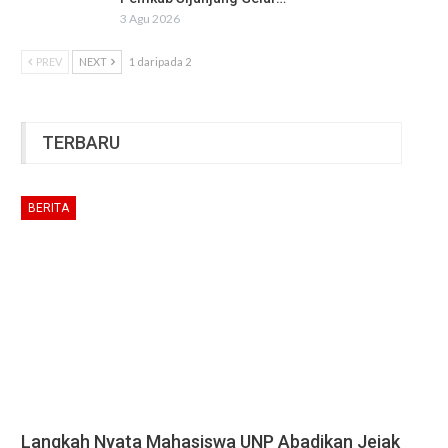
3 Agu 2026
PREV
NEXT
1 daripada 2
TERBARU
BERITA
Langkah Nyata Mahasiswa UNP Abadikan Jejak