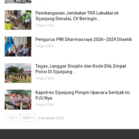
Pembangunan Jembatan TKR Lubuktarok
Sijunjung Dimulai, CV Beringin…
5 Agu 2026
Pengurus PWI Dharmasraya 2026–2029 Dilantik
5 Agu 2026
Tegas, Langgar Disiplin dan Kode Etik, Empat
Polisi Di Sijunjung…
4 Agu 2026
Kapolres Sijunjung Pimpin Upacara Sertijab Ini
PJU Nya
4 Agu 2026
PREV
NEXT
1 daripada 2,632