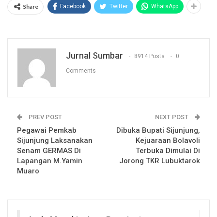
Share
Facebook
Twitter
WhatsApp
Jurnal Sumbar
8914 Posts
0
Comments
PREV POST
NEXT POST
Pegawai Pemkab
Dibuka Bupati Sijunjung,
Sijunjung Laksanakan
Kejuaraan Bolavoli
Senam GERMAS Di
Terbuka Dimulai Di
Lapangan M.Yamin
Jorong TKR Lubuktarok
Muaro