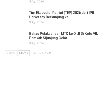
4 Agu 2026
Tim Ekspedisi Patriot (TEP) 2026 dari IPB
University Berkunjung ke…
3 Agu 2026
Bahas Pelaksanaan MTQ ke-XLII Di Koto VII,
Pemkab Sijunjung Gelar…
3 Agu 2026
PREV
NEXT
1 daripada 2,632