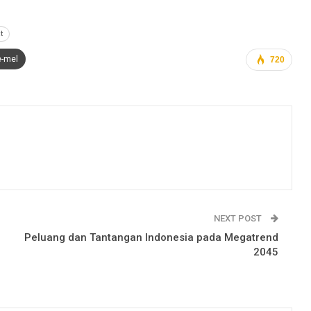
t
e-mel
720
NEXT POST
Peluang dan Tantangan Indonesia pada Megatrend
2045