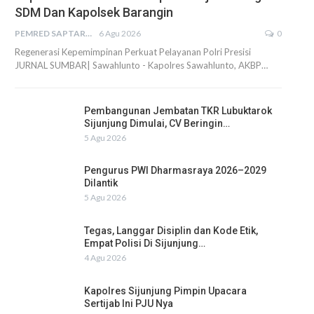
SDM Dan Kapolsek Barangin
PEMRED SAPTARIUS
6 Agu 2026
0
Regenerasi Kepemimpinan Perkuat Pelayanan Polri Presisi
JURNAL SUMBAR| Sawahlunto - Kapolres Sawahlunto, AKBP…
Pembangunan Jembatan TKR Lubuktarok
Sijunjung Dimulai, CV Beringin…
5 Agu 2026
Pengurus PWI Dharmasraya 2026–2029
Dilantik
5 Agu 2026
Tegas, Langgar Disiplin dan Kode Etik,
Empat Polisi Di Sijunjung…
4 Agu 2026
Kapolres Sijunjung Pimpin Upacara
Sertijab Ini PJU Nya