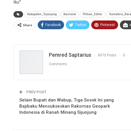
itu.*
Kabupaten_Sijunjung
Nasional
Pilihan_Editor
Sumatera_Bara
Share
Facebook
Twitter
Pinterest
Pemred Saptarius
8975 Posts
0
Comments
PREV POST
Selain Bupati dan Wabup, Tiga Sosok Ini yang
Bajibaku Mensukseskan Rakornas Geopark
Indonesia di Ranah Minang Sijunjung