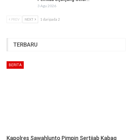
3 Agu 2026
PREV
NEXT
1 daripada 2
TERBARU
BERITA
Kapolres Sawahlunto Pimpin Sertijab Kabag