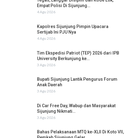
Tegas, Langgar Disiplin dan Kode Etik,
Empat Polisi Di Sijunjung…
4 Agu 2026
Kapolres Sijunjung Pimpin Upacara
Sertijab Ini PJU Nya
4 Agu 2026
Tim Ekspedisi Patriot (TEP) 2026 dari IPB
University Berkunjung ke…
3 Agu 2026
Bupati Sijunjung Lantik Pengurus Forum
Anak Daerah
3 Agu 2026
Di Car Free Day, Wabup dan Masyarakat
Sijunjung Nikmati…
3 Agu 2026
Bahas Pelaksanaan MTQ ke-XLII Di Koto VII,
Pemkab Sijunjung Gelar…