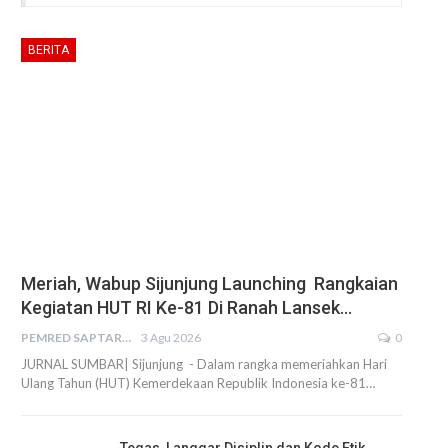
BERITA
Meriah, Wabup Sijunjung Launching Rangkaian
Kegiatan HUT RI Ke-81 Di Ranah Lansek…
PEMRED SAPTARIUS
3 Agu 2026
0
JURNAL SUMBAR| Sijunjung - Dalam rangka memeriahkan Hari
Ulang Tahun (HUT) Kemerdekaan Republik Indonesia ke-81…